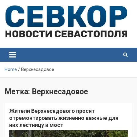
Skip
to
content
СевКор — Самые главные и актуальные новости
СевКор — Новости
Севастополя
Севастополя
Home
Верхнесадовое
Метка:
Верхнесадовое
Жители Верхнесадового просят
отремонтировать жизненно важные для
них лестницу и мост