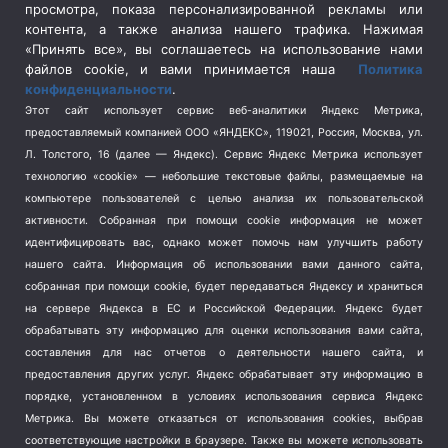
просмотра, показа персонализированной рекламы или
Социальная политика
(3)
контента, а также анализа нашего трафика. Нажимая
Спецоперация в Украине
(657)
«Принять все», вы соглашаетесь на использование нами
Спецоперация на Украине
(404)
файлов cookie, и вами принимается наша
Политика
конфиденциальности
.
Спорт
(740)
Этот сайт использует сервис веб-аналитики Яндекс Метрика,
Тема недели
(210)
предоставляемый компанией ООО «ЯНДЕКС», 119021, Россия, Москва, ул.
Терроризм
(1)
Л. Толстого, 16 (далее — Яндекс). Сервис Яндекс Метрика использует
Транспорт
(262)
технологию «cookie» — небольшие текстовые файлы, размещаемые на
компьютере пользователей с целью анализа их пользовательской
Туризм
(178)
активности.
Собранная при помощи cookie информация не может
Флот
(76)
идентифицировать вас, однако может помочь нам улучшить работу
Цены
(2)
нашего сайта. Информация об использовании вами данного сайта,
Школа и спорт
(2)
собранная при помощи cookie, будет передаваться Яндексу и храниться
на сервере Яндекса в ЕС и Российской Федерации. Яндекс будет
Экология
(8)
обрабатывать эту информацию для оценки использования вами сайта,
Экономика
(1172)
составления для нас отчетов о деятельности нашего сайта, и
предоставления других услуг. Яндекс обрабатывает эту информацию в
Мы в соцсетях
порядке, установленном в условиях использования сервиса Яндекс
Метрика.
Вы можете отказаться от использования cookies, выбрав
соответствующие настройки в браузере. Также вы можете использовать