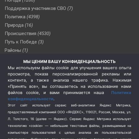
Поддержка участников СВО
(7)
Политика
(4398)
Природа
(16)
Происшествия
(4530)
Путь к Победе
(3)
Районы
(1)
Россия
(510)
МЫ ЦЕНИМ ВАШУ КОНФИДЕНЦИАЛЬНОСТЬ
Сельское хозяйство
(3)
Мы используем файлы cookie для улучшения вашего опыта
просмотра, показа персонализированной рекламы или
Социальная политика
(3)
контента, а также анализа нашего трафика. Нажимая
Спецоперация в Украине
(657)
«Принять все», вы соглашаетесь на использование нами
Спецоперация на Украине
(404)
файлов cookie, и вами принимается наша
Политика
конфиденциальности
.
Спорт
(740)
Этот сайт использует сервис веб-аналитики Яндекс Метрика,
Тема недели
(210)
предоставляемый компанией ООО «ЯНДЕКС», 119021, Россия, Москва, ул.
Терроризм
(1)
Л. Толстого, 16 (далее — Яндекс). Сервис Яндекс Метрика использует
Транспорт
(262)
технологию «cookie» — небольшие текстовые файлы, размещаемые на
компьютере пользователей с целью анализа их пользовательской
Туризм
(178)