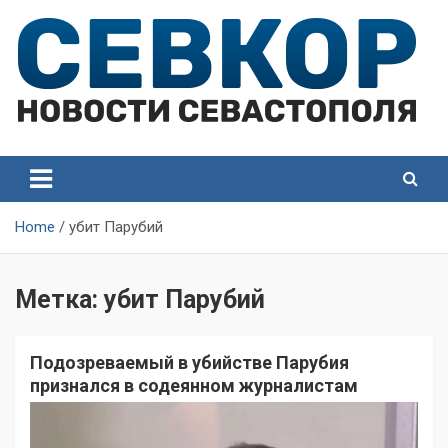
Skip
to
content
СевКор — Самые главные и актуальные новости
СевКор — Новости
Севастополя
Севастополя
Home
убит Парубий
Метка:
убит Парубий
Подозреваемый в убийстве Парубия
признался в содеянном журналистам