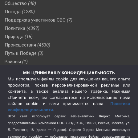
Общество
(48)
Погода
(1280)
Поддержка участников СВО
(7)
Политика
(4397)
Природа
(16)
Происшествия
(4530)
Путь к Победе
(3)
Районы
(1)
Россия
(510)
МЫ ЦЕНИМ ВАШУ КОНФИДЕНЦИАЛЬНОСТЬ
Сельское хозяйство
(3)
Мы используем файлы cookie для улучшения вашего опыта
просмотра, показа персонализированной рекламы или
Социальная политика
(3)
контента, а также анализа нашего трафика. Нажимая
Спецоперация в Украине
(657)
«Принять все», вы соглашаетесь на использование нами
Спецоперация на Украине
(404)
файлов cookie, и вами принимается наша
Политика
конфиденциальности
.
Спорт
(740)
Этот сайт использует сервис веб-аналитики Яндекс Метрика,
Тема недели
(210)
предоставляемый компанией ООО «ЯНДЕКС», 119021, Россия, Москва, ул.
Терроризм
(1)
Л. Толстого, 16 (далее — Яндекс). Сервис Яндекс Метрика использует
Транспорт
(262)
технологию «cookie» — небольшие текстовые файлы, размещаемые на