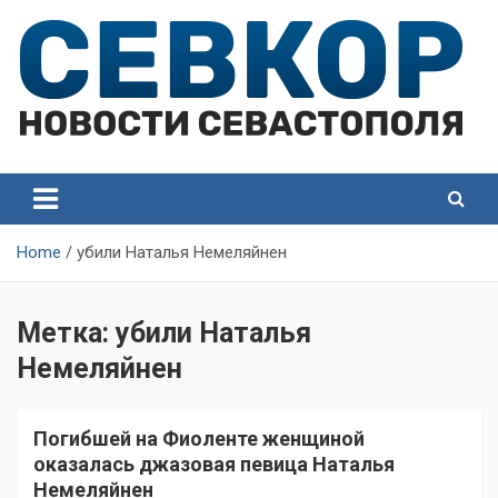
Skip
to
content
СевКор — Самые главные и актуальные новости
СевКор — Новости
Севастополя
Севастополя
Home
убили Наталья Немеляйнен
Метка:
убили Наталья
Немеляйнен
Погибшей на Фиоленте женщиной
оказалась джазовая певица Наталья
Немеляйнен