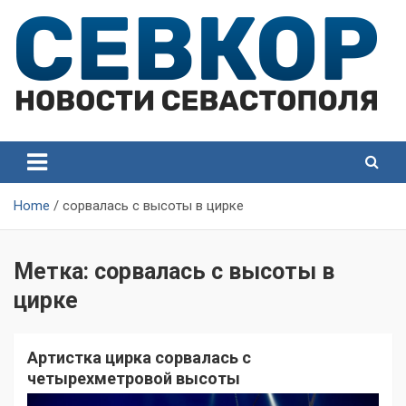
Skip
to
content
СевКор — Самые главные и актуальные новости
СевКор — Новости
Севастополя
Севастополя
Home
сорвалась с высоты в цирке
Метка:
сорвалась с высоты в
цирке
Артистка цирка сорвалась с
четырехметровой высоты