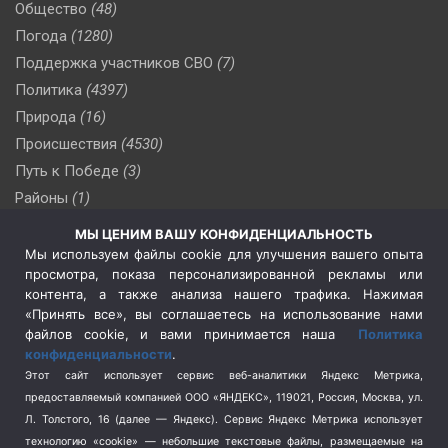
Общество
(48)
Погода
(1280)
Поддержка участников СВО
(7)
Политика
(4397)
Природа
(16)
Происшествия
(4530)
Путь к Победе
(3)
Районы
(1)
Россия
(510)
МЫ ЦЕНИМ ВАШУ КОНФИДЕНЦИАЛЬНОСТЬ
Сельское хозяйство
(3)
Мы используем файлы cookie для улучшения вашего опыта
просмотра, показа персонализированной рекламы или
Социальная политика
(3)
контента, а также анализа нашего трафика. Нажимая
Спецоперация в Украине
(657)
«Принять все», вы соглашаетесь на использование нами
Спецоперация на Украине
(404)
файлов cookie, и вами принимается наша
Политика
конфиденциальности
.
Спорт
(740)
Этот сайт использует сервис веб-аналитики Яндекс Метрика,
Тема недели
(210)
предоставляемый компанией ООО «ЯНДЕКС», 119021, Россия, Москва, ул.
Терроризм
(1)
Л. Толстого, 16 (далее — Яндекс). Сервис Яндекс Метрика использует
Транспорт
(262)
технологию «cookie» — небольшие текстовые файлы, размещаемые на