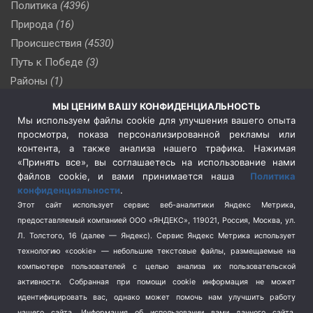
Политика
(4396)
Природа
(16)
Происшествия
(4530)
Путь к Победе
(3)
Районы
(1)
Россия
(510)
МЫ ЦЕНИМ ВАШУ КОНФИДЕНЦИАЛЬНОСТЬ
Сельское хозяйство
(3)
Мы используем файлы cookie для улучшения вашего опыта
просмотра, показа персонализированной рекламы или
Социальная политика
(3)
контента, а также анализа нашего трафика. Нажимая
Спецоперация в Украине
(657)
«Принять все», вы соглашаетесь на использование нами
Спецоперация на Украине
(404)
файлов cookie, и вами принимается наша
Политика
конфиденциальности
.
Спорт
(740)
Этот сайт использует сервис веб-аналитики Яндекс Метрика,
Тема недели
(210)
предоставляемый компанией ООО «ЯНДЕКС», 119021, Россия, Москва, ул.
Терроризм
(1)
Л. Толстого, 16 (далее — Яндекс). Сервис Яндекс Метрика использует
Транспорт
(262)
технологию «cookie» — небольшие текстовые файлы, размещаемые на
компьютере пользователей с целью анализа их пользовательской
Туризм
(178)
активности.
Собранная при помощи cookie информация не может
Флот
(76)
идентифицировать вас, однако может помочь нам улучшить работу
Цены
(2)
нашего сайта. Информация об использовании вами данного сайта,