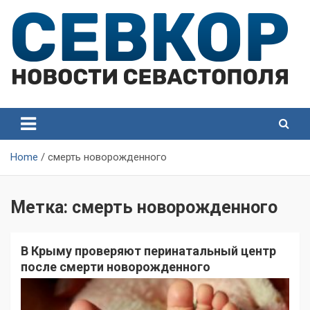
Skip
to
content
СевКор — Самые главные и актуальные новости
СевКор — Новости
Севастополя
Севастополя
Home
смерть новорожденного
Метка:
смерть новорожденного
В Крыму проверяют перинатальный центр
после смерти новорожденного