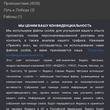
Происшествия
(4530)
Путь к Победе
(3)
Районы
(1)
Россия
(510)
МЫ ЦЕНИМ ВАШУ КОНФИДЕНЦИАЛЬНОСТЬ
Сельское хозяйство
(3)
Мы используем файлы cookie для улучшения вашего опыта
просмотра, показа персонализированной рекламы или
Социальная политика
(3)
контента, а также анализа нашего трафика. Нажимая
Спецоперация в Украине
(657)
«Принять все», вы соглашаетесь на использование нами
Спецоперация на Украине
(404)
файлов cookie, и вами принимается наша
Политика
конфиденциальности
.
Спорт
(740)
Этот сайт использует сервис веб-аналитики Яндекс Метрика,
Тема недели
(210)
предоставляемый компанией ООО «ЯНДЕКС», 119021, Россия, Москва, ул.
Терроризм
(1)
Л. Толстого, 16 (далее — Яндекс). Сервис Яндекс Метрика использует
Транспорт
(262)
технологию «cookie» — небольшие текстовые файлы, размещаемые на
компьютере пользователей с целью анализа их пользовательской
Туризм
(178)
активности.
Собранная при помощи cookie информация не может
Флот
(76)
идентифицировать вас, однако может помочь нам улучшить работу
Цены
(2)
нашего сайта. Информация об использовании вами данного сайта,
Школа и спорт
(2)
собранная при помощи cookie, будет передаваться Яндексу и храниться
Экология
(8)
на сервере Яндекса в ЕС и Российской Федерации. Яндекс будет