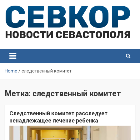
Skip
to
content
СевКор — Самые главные и актуальные новости
СевКор — Новости
Севастополя
Севастополя
Home
следственный комитет
Метка:
следственный комитет
Следственный комитет расследует
ненадлежащее лечение ребенка