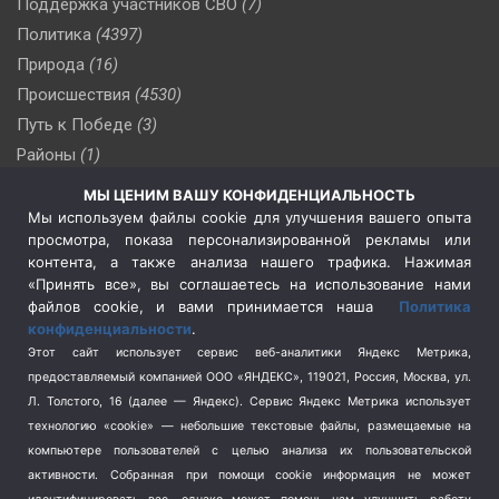
Поддержка участников СВО
(7)
Политика
(4397)
Природа
(16)
Происшествия
(4530)
Путь к Победе
(3)
Районы
(1)
Россия
(510)
МЫ ЦЕНИМ ВАШУ КОНФИДЕНЦИАЛЬНОСТЬ
Сельское хозяйство
(3)
Мы используем файлы cookie для улучшения вашего опыта
просмотра, показа персонализированной рекламы или
Социальная политика
(3)
контента, а также анализа нашего трафика. Нажимая
Спецоперация в Украине
(657)
«Принять все», вы соглашаетесь на использование нами
Спецоперация на Украине
(404)
файлов cookie, и вами принимается наша
Политика
конфиденциальности
.
Спорт
(740)
Этот сайт использует сервис веб-аналитики Яндекс Метрика,
Тема недели
(210)
предоставляемый компанией ООО «ЯНДЕКС», 119021, Россия, Москва, ул.
Терроризм
(1)
Л. Толстого, 16 (далее — Яндекс). Сервис Яндекс Метрика использует
Транспорт
(262)
технологию «cookie» — небольшие текстовые файлы, размещаемые на
компьютере пользователей с целью анализа их пользовательской
Туризм
(178)
активности.
Собранная при помощи cookie информация не может
Флот
(76)