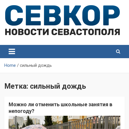
Skip
to
content
СевКор — Самые главные и актуальные новости
СевКор — Новости
Севастополя
Севастополя
Home
сильный дождь
Метка:
сильный дождь
Можно ли отменить школьные занятия в
непогоду?