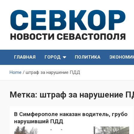
Skip
to
content
СевКор — Самые главные и актуальные новости
СевКор — Новости
Севастополя
ГЛАВНАЯ
ГОРОД
ПОЛИТИКА
ЭКОНОМИ
Севастополя
Home
штраф за нарушение ПДД
Метка:
штраф за нарушение 
В Симферополе наказан водитель, грубо
нарушивший ПДД