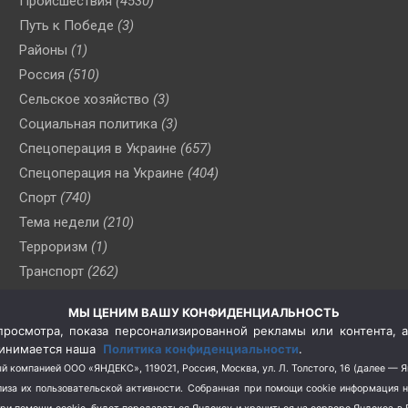
Происшествия
(4530)
Путь к Победе
(3)
Районы
(1)
Россия
(510)
Сельское хозяйство
(3)
Социальная политика
(3)
Спецоперация в Украине
(657)
Спецоперация на Украине
(404)
Спорт
(740)
Тема недели
(210)
Терроризм
(1)
Транспорт
(262)
Туризм
(178)
МЫ ЦЕНИМ ВАШУ КОНФИДЕНЦИАЛЬНОСТЬ
Флот
(76)
росмотра, показа персонализированной рекламы или контента, а
Цены
(2)
принимается наша
Политика конфиденциальности
.
Школа и спорт
(2)
й компанией ООО «ЯНДЕКС», 119021, Россия, Москва, ул. Л. Толстого, 16 (далее — 
за их пользовательской активности.
Собранная при помощи cookie информация 
Экология
(8)