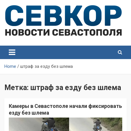
Skip
to
content
СевКор — Самые главные и актуальные новости
СевКор — Новости
Севастополя
Севастополя
Home
штраф за езду без шлема
Метка:
штраф за езду без шлема
Камеры в Севастополе начали фиксировать
езду без шлема