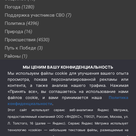
Погода
(1280)
Поддержка участников СВО
(7)
Политика
(4396)
Природа
(16)
Происшествия
(4530)
Путь к Победе
(3)
Районы
(1)
Россия
(510)
МЫ ЦЕНИМ ВАШУ КОНФИДЕНЦИАЛЬНОСТЬ
Сельское хозяйство
(3)
Мы используем файлы cookie для улучшения вашего опыта
просмотра, показа персонализированной рекламы или
Социальная политика
(3)
контента, а также анализа нашего трафика. Нажимая
Спецоперация в Украине
(657)
«Принять все», вы соглашаетесь на использование нами
Спецоперация на Украине
(404)
файлов cookie, и вами принимается наша
Политика
конфиденциальности
.
Спорт
(740)
Этот сайт использует сервис веб-аналитики Яндекс Метрика,
Тема недели
(210)
предоставляемый компанией ООО «ЯНДЕКС», 119021, Россия, Москва, ул.
Терроризм
(1)
Л. Толстого, 16 (далее — Яндекс). Сервис Яндекс Метрика использует
Транспорт
(262)
технологию «cookie» — небольшие текстовые файлы, размещаемые на