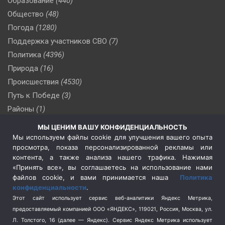
Образование
(440)
Общество
(48)
Погода
(1280)
Поддержка участников СВО
(7)
Политика
(4396)
Природа
(16)
Происшествия
(4530)
Путь к Победе
(3)
Районы
(1)
Россия
(510)
МЫ ЦЕНИМ ВАШУ КОНФИДЕНЦИАЛЬНОСТЬ
Сельское хозяйство
(3)
Мы используем файлы cookie для улучшения вашего опыта
просмотра, показа персонализированной рекламы или
Социальная политика
(3)
контента, а также анализа нашего трафика. Нажимая
Спецоперация в Украине
(657)
«Принять все», вы соглашаетесь на использование нами
Спецоперация на Украине
(404)
файлов cookie, и вами принимается наша
Политика
конфиденциальности
.
Спорт
(740)
Этот сайт использует сервис веб-аналитики Яндекс Метрика,
Тема недели
(210)
предоставляемый компанией ООО «ЯНДЕКС», 119021, Россия, Москва, ул.
Терроризм
(1)
Л. Толстого, 16 (далее — Яндекс). Сервис Яндекс Метрика использует