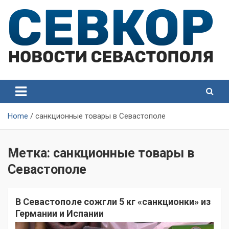
Skip
to
content
СевКор — Самые главные и актуальные новости
СевКор — Новости
Севастополя
Севастополя
Home
санкционные товары в Севастополе
Метка:
санкционные товары в
Севастополе
В Севастополе сожгли 5 кг «санкционки» из
Германии и Испании