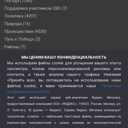
Погода
(1280)
Поддержка участников СВО
(7)
Политика
(4397)
Природа
(16)
Происшествия
(4530)
Путь к Победе
(3)
Районы
(1)
Россия
(510)
МЫ ЦЕНИМ ВАШУ КОНФИДЕНЦИАЛЬНОСТЬ
Сельское хозяйство
(3)
Мы используем файлы cookie для улучшения вашего опыта
просмотра, показа персонализированной рекламы или
Социальная политика
(3)
контента, а также анализа нашего трафика. Нажимая
Спецоперация в Украине
(657)
«Принять все», вы соглашаетесь на использование нами
Спецоперация на Украине
(404)
файлов cookie, и вами принимается наша
Политика
конфиденциальности
.
Спорт
(740)
Этот сайт использует сервис веб-аналитики Яндекс Метрика,
Тема недели
(210)
предоставляемый компанией ООО «ЯНДЕКС», 119021, Россия, Москва, ул.
Терроризм
(1)
Л. Толстого, 16 (далее — Яндекс). Сервис Яндекс Метрика использует
Транспорт
(262)
технологию «cookie» — небольшие текстовые файлы, размещаемые на
компьютере пользователей с целью анализа их пользовательской
Туризм
(178)