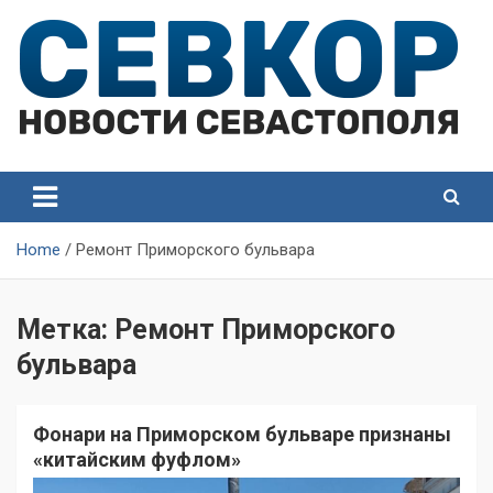
Skip
to
content
СевКор — Самые главные и актуальные новости
СевКор — Новости
Севастополя
Севастополя
Home
Ремонт Приморского бульвара
Метка:
Ремонт Приморского
бульвара
Фонари на Приморском бульваре признаны
«китайским фуфлом»