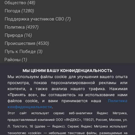
Общество
(48)
Погода
(1280)
Поддержка участников СВО
(7)
Политика
(4397)
Природа
(16)
Происшествия
(4530)
Путь к Победе
(3)
Районы
(1)
Россия
(510)
МЫ ЦЕНИМ ВАШУ КОНФИДЕНЦИАЛЬНОСТЬ
Сельское хозяйство
(3)
Мы используем файлы cookie для улучшения вашего опыта
просмотра, показа персонализированной рекламы или
Социальная политика
(3)
контента, а также анализа нашего трафика. Нажимая
Спецоперация в Украине
(657)
«Принять все», вы соглашаетесь на использование нами
Спецоперация на Украине
(404)
файлов cookie, и вами принимается наша
Политика
конфиденциальности
.
Спорт
(740)
Этот сайт использует сервис веб-аналитики Яндекс Метрика,
Тема недели
(210)
предоставляемый компанией ООО «ЯНДЕКС», 119021, Россия, Москва, ул.
Терроризм
(1)
Л. Толстого, 16 (далее — Яндекс). Сервис Яндекс Метрика использует
Транспорт
(262)
технологию «cookie» — небольшие текстовые файлы, размещаемые на