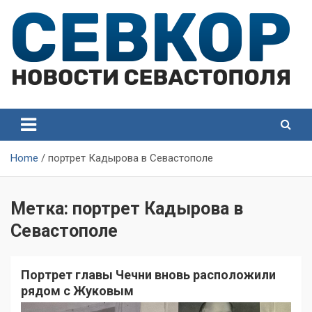
Skip
to
content
СевКор — Самые главные и актуальные новости
СевКор — Новости
Севастополя
Севастополя
Home
портрет Кадырова в Севастополе
Метка:
портрет Кадырова в
Севастополе
Портрет главы Чечни вновь расположили
рядом с Жуковым