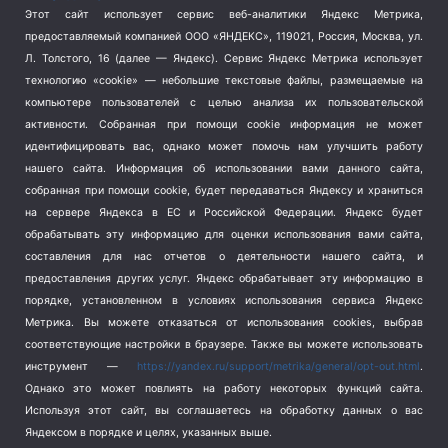
Этот сайт использует сервис веб-аналитики Яндекс Метрика,
Тема недели
(210)
предоставляемый компанией ООО «ЯНДЕКС», 119021, Россия, Москва, ул.
Терроризм
(1)
Л. Толстого, 16 (далее — Яндекс). Сервис Яндекс Метрика использует
Транспорт
(262)
технологию «cookie» — небольшие текстовые файлы, размещаемые на
компьютере пользователей с целью анализа их пользовательской
Туризм
(178)
активности.
Собранная при помощи cookie информация не может
Флот
(76)
идентифицировать вас, однако может помочь нам улучшить работу
Цены
(2)
нашего сайта. Информация об использовании вами данного сайта,
Школа и спорт
(2)
собранная при помощи cookie, будет передаваться Яндексу и храниться
Экология
(8)
на сервере Яндекса в ЕС и Российской Федерации. Яндекс будет
обрабатывать эту информацию для оценки использования вами сайта,
Экономика
(1172)
составления для нас отчетов о деятельности нашего сайта, и
предоставления других услуг. Яндекс обрабатывает эту информацию в
Мы в соцсетях
порядке, установленном в условиях использования сервиса Яндекс
Метрика.
Вы можете отказаться от использования cookies, выбрав
соответствующие настройки в браузере. Также вы можете использовать
инструмент —
https://yandex.ru/support/metrika/general/opt-out.html
.
Однако это может повлиять на работу некоторых функций сайта.
Используя этот сайт, вы соглашаетесь на обработку данных о вас
Яндексом в порядке и целях, указанных выше.
Copyright © 2026
СевКор — Новости Севастополя