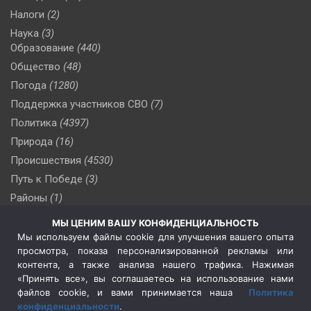
Налоги
(2)
Наука
(3)
Образование
(440)
Общество
(48)
Погода
(1280)
Поддержка участников СВО
(7)
Политика
(4397)
Природа
(16)
Происшествия
(4530)
Путь к Победе
(3)
Районы
(1)
Россия
(510)
МЫ ЦЕНИМ ВАШУ КОНФИДЕНЦИАЛЬНОСТЬ
Сельское хозяйство
(3)
Мы используем файлы cookie для улучшения вашего опыта
просмотра, показа персонализированной рекламы или
Социальная политика
(3)
контента, а также анализа нашего трафика. Нажимая
Спецоперация в Украине
(657)
«Принять все», вы соглашаетесь на использование нами
Спецоперация на Украине
(404)
файлов cookie, и вами принимается наша
Политика
конфиденциальности
.
Спорт
(740)