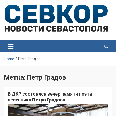
Skip
to
content
СевКор — Самые главные и актуальные новости
СевКор — Новости
Севастополя
Севастополя
Home
Петр Градов
Метка:
Петр Градов
В ДКР состоялся вечер памяти поэта-
песенника Петра Градова