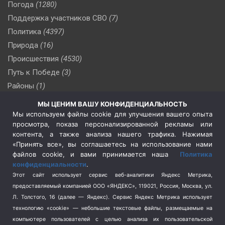
Погода
(1280)
Поддержка участников СВО
(7)
Политика
(4397)
Природа
(16)
Происшествия
(4530)
Путь к Победе
(3)
Районы
(1)
Россия
(510)
МЫ ЦЕНИМ ВАШУ КОНФИДЕНЦИАЛЬНОСТЬ
Сельское хозяйство
(3)
Мы используем файлы cookie для улучшения вашего опыта
просмотра, показа персонализированной рекламы или
Социальная политика
(3)
контента, а также анализа нашего трафика. Нажимая
Спецоперация в Украине
(657)
«Принять все», вы соглашаетесь на использование нами
Спецоперация на Украине
(404)
файлов cookie, и вами принимается наша
Политика
конфиденциальности
.
Спорт
(740)
Этот сайт использует сервис веб-аналитики Яндекс Метрика,
Тема недели
(210)
предоставляемый компанией ООО «ЯНДЕКС», 119021, Россия, Москва, ул.
Терроризм
(1)
Л. Толстого, 16 (далее — Яндекс). Сервис Яндекс Метрика использует
Транспорт
(262)
технологию «cookie» — небольшие текстовые файлы, размещаемые на
компьютере пользователей с целью анализа их пользовательской
Туризм
(178)