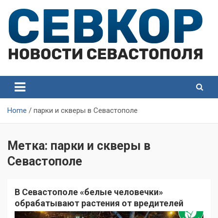
Skip
to
content
СевКор — Самые главные и актуальные новости
СевКор — Новости
Севастополя
Севастополя
Home
парки и скверы в Севастополе
Метка:
парки и скверы в
Севастополе
В Севастополе «белые человечки»
обрабатывают растения от вредителей