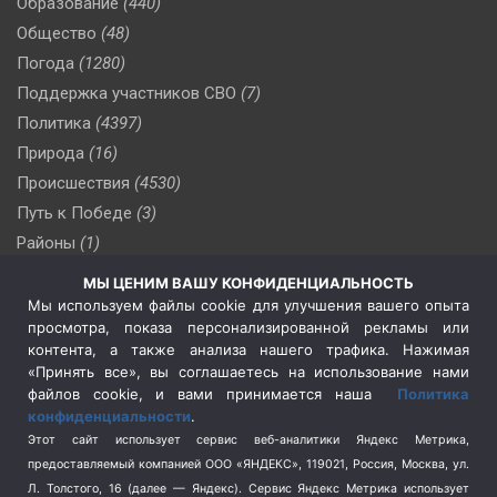
Образование
(440)
Общество
(48)
Погода
(1280)
Поддержка участников СВО
(7)
Политика
(4397)
Природа
(16)
Происшествия
(4530)
Путь к Победе
(3)
Районы
(1)
Россия
(510)
МЫ ЦЕНИМ ВАШУ КОНФИДЕНЦИАЛЬНОСТЬ
Сельское хозяйство
(3)
Мы используем файлы cookie для улучшения вашего опыта
просмотра, показа персонализированной рекламы или
Социальная политика
(3)
контента, а также анализа нашего трафика. Нажимая
Спецоперация в Украине
(657)
«Принять все», вы соглашаетесь на использование нами
Спецоперация на Украине
(404)
файлов cookie, и вами принимается наша
Политика
конфиденциальности
.
Спорт
(740)
Этот сайт использует сервис веб-аналитики Яндекс Метрика,
Тема недели
(210)
предоставляемый компанией ООО «ЯНДЕКС», 119021, Россия, Москва, ул.
Терроризм
(1)
Л. Толстого, 16 (далее — Яндекс). Сервис Яндекс Метрика использует