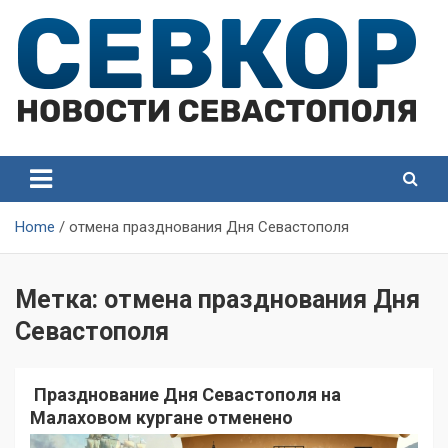
Skip
to
content
СевКор — Самые главные и актуальные новости
СевКор — Новости
Севастополя
Севастополя
Home
отмена празднования Дня Севастополя
Метка:
отмена празднования Дня
Севастополя
Празднование Дня Севастополя на
Малаховом кургане отменено