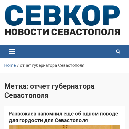
Skip
to
content
СевКор — Самые главные и актуальные новости
СевКор — Новости
Севастополя
Севастополя
Home
отчет губернатора Севастополя
Метка:
отчет губернатора
Севастополя
Развожаев напомнил еще об одном поводе
для гордости для Севастополя