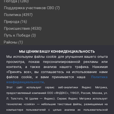
Погода
(1280)
Поддержка участников СВО
(7)
Политика
(4397)
Природа
(16)
Происшествия
(4530)
Путь к Победе
(3)
Районы
(1)
Россия
(510)
МЫ ЦЕНИМ ВАШУ КОНФИДЕНЦИАЛЬНОСТЬ
Сельское хозяйство
(3)
Мы используем файлы cookie для улучшения вашего опыта
просмотра, показа персонализированной рекламы или
Социальная политика
(3)
контента, а также анализа нашего трафика. Нажимая
Спецоперация в Украине
(657)
«Принять все», вы соглашаетесь на использование нами
Спецоперация на Украине
(404)
файлов cookie, и вами принимается наша
Политика
конфиденциальности
.
Спорт
(740)
Этот сайт использует сервис веб-аналитики Яндекс Метрика,
Тема недели
(210)
предоставляемый компанией ООО «ЯНДЕКС», 119021, Россия, Москва, ул.
Терроризм
(1)
Л. Толстого, 16 (далее — Яндекс). Сервис Яндекс Метрика использует
Транспорт
(262)
технологию «cookie» — небольшие текстовые файлы, размещаемые на
компьютере пользователей с целью анализа их пользовательской
Туризм
(178)