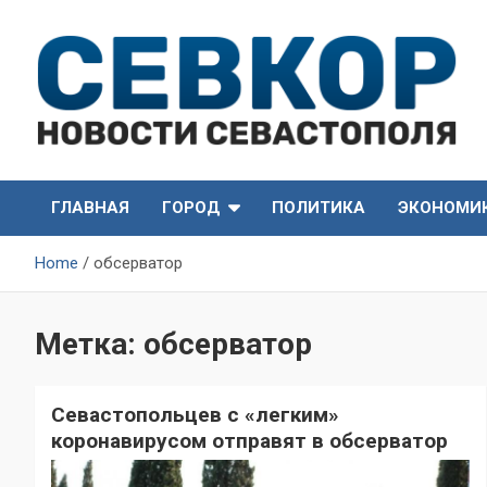
Skip
to
content
СевКор — Самые главные и актуальные новости
СевКор — Новости
Севастополя
ГЛАВНАЯ
ГОРОД
ПОЛИТИКА
ЭКОНОМИ
Севастополя
Home
обсерватор
Метка:
обсерватор
Севастопольцев с «легким»
коронавирусом отправят в обсерватор