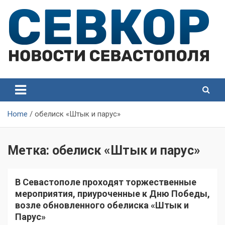
Skip
to
content
СевКор — Самые главные и актуальные новости
СевКор — Новости
Севастополя
Севастополя
Home
обелиск «Штык и парус»
Метка:
обелиск «Штык и парус»
В Севастополе проходят торжественные
мероприятия, приуроченные к Дню Победы,
возле обновленного обелиска «Штык и
Парус»