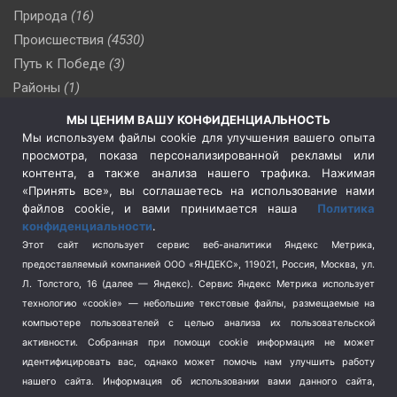
Природа
(16)
Происшествия
(4530)
Путь к Победе
(3)
Районы
(1)
Россия
(510)
МЫ ЦЕНИМ ВАШУ КОНФИДЕНЦИАЛЬНОСТЬ
Сельское хозяйство
(3)
Мы используем файлы cookie для улучшения вашего опыта
просмотра, показа персонализированной рекламы или
Социальная политика
(3)
контента, а также анализа нашего трафика. Нажимая
Спецоперация в Украине
(657)
«Принять все», вы соглашаетесь на использование нами
Спецоперация на Украине
(404)
файлов cookie, и вами принимается наша
Политика
конфиденциальности
.
Спорт
(740)
Этот сайт использует сервис веб-аналитики Яндекс Метрика,
Тема недели
(210)
предоставляемый компанией ООО «ЯНДЕКС», 119021, Россия, Москва, ул.
Терроризм
(1)
Л. Толстого, 16 (далее — Яндекс). Сервис Яндекс Метрика использует
Транспорт
(262)
технологию «cookie» — небольшие текстовые файлы, размещаемые на
компьютере пользователей с целью анализа их пользовательской
Туризм
(178)
активности.
Собранная при помощи cookie информация не может
Флот
(76)
идентифицировать вас, однако может помочь нам улучшить работу
Цены
(2)
нашего сайта. Информация об использовании вами данного сайта,