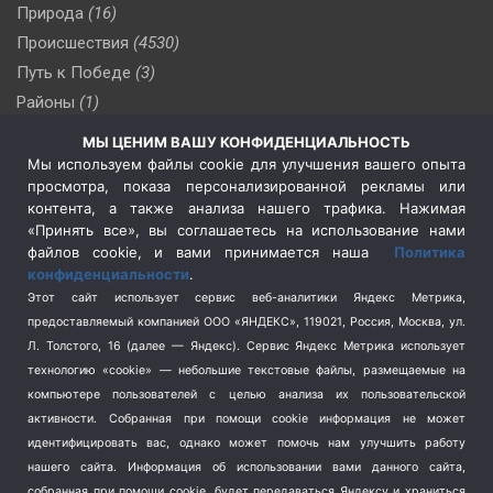
Природа
(16)
Происшествия
(4530)
Путь к Победе
(3)
Районы
(1)
Россия
(510)
МЫ ЦЕНИМ ВАШУ КОНФИДЕНЦИАЛЬНОСТЬ
Сельское хозяйство
(3)
Мы используем файлы cookie для улучшения вашего опыта
просмотра, показа персонализированной рекламы или
Социальная политика
(3)
контента, а также анализа нашего трафика. Нажимая
Спецоперация в Украине
(657)
«Принять все», вы соглашаетесь на использование нами
Спецоперация на Украине
(404)
файлов cookie, и вами принимается наша
Политика
конфиденциальности
.
Спорт
(740)
Этот сайт использует сервис веб-аналитики Яндекс Метрика,
Тема недели
(210)
предоставляемый компанией ООО «ЯНДЕКС», 119021, Россия, Москва, ул.
Терроризм
(1)
Л. Толстого, 16 (далее — Яндекс). Сервис Яндекс Метрика использует
Транспорт
(262)
технологию «cookie» — небольшие текстовые файлы, размещаемые на
компьютере пользователей с целью анализа их пользовательской
Туризм
(178)
активности.
Собранная при помощи cookie информация не может
Флот
(76)
идентифицировать вас, однако может помочь нам улучшить работу
Цены
(2)
нашего сайта. Информация об использовании вами данного сайта,
Школа и спорт
(2)
собранная при помощи cookie, будет передаваться Яндексу и храниться