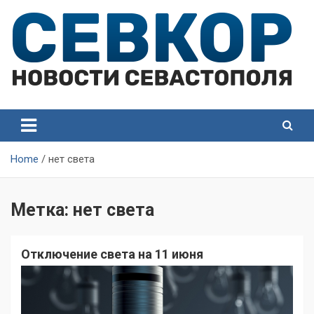
Skip
to
content
СевКор — Самые главные и актуальные новости
СевКор — Новости
Севастополя
Севастополя
Home
нет света
Метка:
нет света
Отключение света на 11 июня