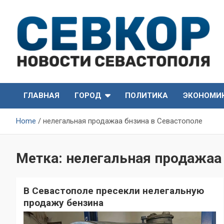
Skip
to
content
СевКор — Самые главные и актуальные новости
СевКор — Новости
Севастополя
ГЛАВНАЯ
ГОРОД
ПОЛИТИКА
ЭКОНОМИ
Севастополя
Home
нелегальная продажаа бнзина в Севастополе
Метка:
нелегальная продажаа 
В Севастополе пресекли нелегальную
продажу бензина