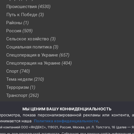
Происшествия
(4530)
Путь к Победе
(3)
Районы
(1)
Россия
(509)
Сельское хозяйство
(3)
Социальная политика
(3)
Спецоперация в Украине
(657)
Спецоперация на Украине
(404)
Спорт
(740)
Тема недели
(210)
Терроризм
(1)
Транспорт
(262)
Туризм
(178)
МЫ ЦЕНИМ ВАШУ КОНФИДЕНЦИАЛЬНОСТЬ
Флот
(76)
росмотра, показа персонализированной рекламы или контента, а
Цены
(2)
принимается наша
Политика конфиденциальности
.
Школа и спорт
(2)
й компанией ООО «ЯНДЕКС», 119021, Россия, Москва, ул. Л. Толстого, 16 (далее — 
за их пользовательской активности.
Собранная при помощи cookie информация 