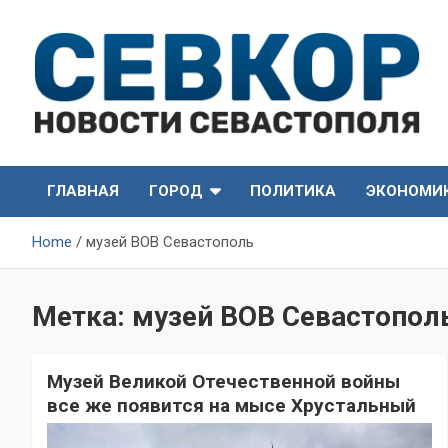
Skip
to
content
СевКор — Самые главные и актуальные новости
СевКор — Новости
Севастополя
ГЛАВНАЯ
ГОРОД
ПОЛИТИКА
ЭКОНОМИ
Севастополя
Home
музей ВОВ Севастополь
Метка:
музей ВОВ Севастопол
Музей Великой Отечественной войны
все же появится на мысе Хрустальный