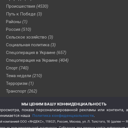
Происшествия
(4530)
Путь к Победе
(3)
Районы
(1)
Россия
(510)
Сельское хозяйство
(3)
Социальная политика
(3)
Спецоперация в Украине
(657)
Спецоперация на Украине
(404)
Спорт
(740)
Тема недели
(210)
Терроризм
(1)
Транспорт
(262)
Туризм
(178)
МЫ ЦЕНИМ ВАШУ КОНФИДЕНЦИАЛЬНОСТЬ
Флот
(76)
росмотра, показа персонализированной рекламы или контента, а
Цены
(2)
принимается наша
Политика конфиденциальности
.
Школа и спорт
(2)
й компанией ООО «ЯНДЕКС», 119021, Россия, Москва, ул. Л. Толстого, 16 (далее — 
за их пользовательской активности.
Собранная при помощи cookie информация 