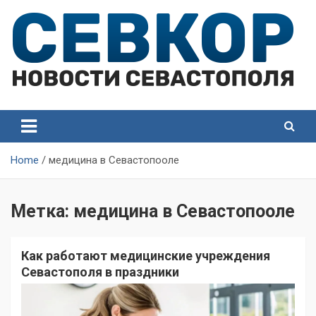
Skip
to
content
СевКор — Самые главные и актуальные новости
СевКор — Новости
Севастополя
Севастополя
Home
медицина в Севастопооле
Метка:
медицина в Севастопооле
Как работают медицинские учреждения
Севастополя в праздники