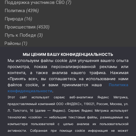
Поддержка участников СВО
(7)
Политика
(4396)
Природа
(16)
Происшествия
(4530)
Путь к Победе
(3)
Районы
(1)
Россия
(510)
МЫ ЦЕНИМ ВАШУ КОНФИДЕНЦИАЛЬНОСТЬ
Сельское хозяйство
(3)
Мы используем файлы cookie для улучшения вашего опыта
просмотра, показа персонализированной рекламы или
Социальная политика
(3)
контента, а также анализа нашего трафика. Нажимая
Спецоперация в Украине
(657)
«Принять все», вы соглашаетесь на использование нами
Спецоперация на Украине
(404)
файлов cookie, и вами принимается наша
Политика
конфиденциальности
.
Спорт
(740)
Этот сайт использует сервис веб-аналитики Яндекс Метрика,
Тема недели
(210)
предоставляемый компанией ООО «ЯНДЕКС», 119021, Россия, Москва, ул.
Терроризм
(1)
Л. Толстого, 16 (далее — Яндекс). Сервис Яндекс Метрика использует
Транспорт
(262)
технологию «cookie» — небольшие текстовые файлы, размещаемые на
компьютере пользователей с целью анализа их пользовательской
Туризм
(178)
активности.
Собранная при помощи cookie информация не может
Флот
(76)