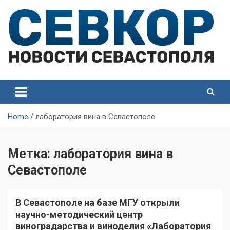
Skip
to
content
СевКор — Самые главные и актуальные новости
СевКор — Новости
Севастополя
Севастополя
Home
лаборатория вина в Севастополе
Метка:
лаборатория вина в
Севастополе
В Севастополе на базе МГУ открыли
научно-методический центр
виноградарства и виноделия «Лаборатория