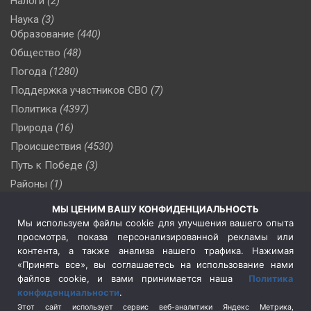
Налоги
(2)
Наука
(3)
Образование
(440)
Общество
(48)
Погода
(1280)
Поддержка участников СВО
(7)
Политика
(4397)
Природа
(16)
Происшествия
(4530)
Путь к Победе
(3)
Районы
(1)
Россия
(510)
МЫ ЦЕНИМ ВАШУ КОНФИДЕНЦИАЛЬНОСТЬ
Сельское хозяйство
(3)
Мы используем файлы cookie для улучшения вашего опыта
просмотра, показа персонализированной рекламы или
Социальная политика
(3)
контента, а также анализа нашего трафика. Нажимая
Спецоперация в Украине
(657)
«Принять все», вы соглашаетесь на использование нами
Спецоперация на Украине
(404)
файлов cookie, и вами принимается наша
Политика
конфиденциальности
.
Спорт
(740)
Этот сайт использует сервис веб-аналитики Яндекс Метрика,