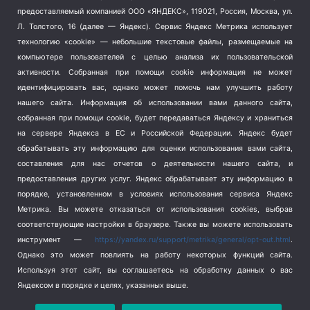
Тема недели
(210)
предоставляемый компанией ООО «ЯНДЕКС», 119021, Россия, Москва, ул.
Терроризм
(1)
Л. Толстого, 16 (далее — Яндекс). Сервис Яндекс Метрика использует
Транспорт
(262)
технологию «cookie» — небольшие текстовые файлы, размещаемые на
компьютере пользователей с целью анализа их пользовательской
Туризм
(178)
активности.
Собранная при помощи cookie информация не может
Флот
(76)
идентифицировать вас, однако может помочь нам улучшить работу
Цены
(2)
нашего сайта. Информация об использовании вами данного сайта,
Школа и спорт
(2)
собранная при помощи cookie, будет передаваться Яндексу и храниться
Экология
(8)
на сервере Яндекса в ЕС и Российской Федерации. Яндекс будет
обрабатывать эту информацию для оценки использования вами сайта,
Экономика
(1172)
составления для нас отчетов о деятельности нашего сайта, и
предоставления других услуг. Яндекс обрабатывает эту информацию в
Мы в соцсетях
порядке, установленном в условиях использования сервиса Яндекс
Метрика.
Вы можете отказаться от использования cookies, выбрав
соответствующие настройки в браузере. Также вы можете использовать
инструмент —
https://yandex.ru/support/metrika/general/opt-out.html
.
Однако это может повлиять на работу некоторых функций сайта.
Используя этот сайт, вы соглашаетесь на обработку данных о вас
Яндексом в порядке и целях, указанных выше.
Copyright © 2026
СевКор — Новости Севастополя