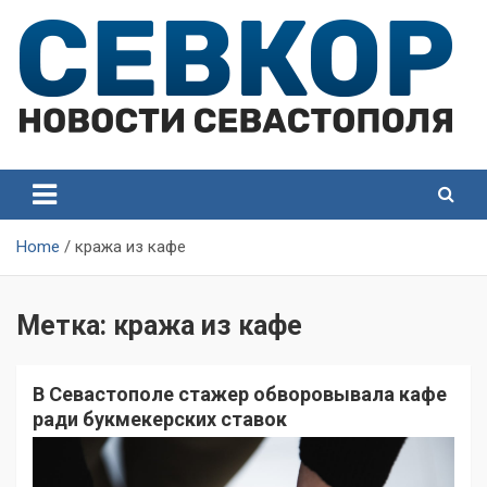
Skip
to
content
СевКор — Самые главные и актуальные новости
СевКор — Новости
Севастополя
Севастополя
Home
кража из кафе
Метка:
кража из кафе
В Севастополе стажер обворовывала кафе
ради букмекерских ставок