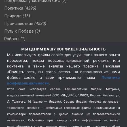
Поддержка участников СВО
(7)
Политика
(4396)
Природа
(16)
Происшествия
(4530)
Путь к Победе
(3)
Районы
(1)
Россия
(509)
МЫ ЦЕНИМ ВАШУ КОНФИДЕНЦИАЛЬНОСТЬ
Сельское хозяйство
(3)
Мы используем файлы cookie для улучшения вашего опыта
просмотра, показа персонализированной рекламы или
Социальная политика
(3)
контента, а также анализа нашего трафика. Нажимая
Спецоперация в Украине
(657)
«Принять все», вы соглашаетесь на использование нами
Спецоперация на Украине
(404)
файлов cookie, и вами принимается наша
Политика
конфиденциальности
.
Спорт
(740)
Этот сайт использует сервис веб-аналитики Яндекс Метрика,
Тема недели
(210)
предоставляемый компанией ООО «ЯНДЕКС», 119021, Россия, Москва, ул.
Терроризм
(1)
Л. Толстого, 16 (далее — Яндекс). Сервис Яндекс Метрика использует
Транспорт
(262)
технологию «cookie» — небольшие текстовые файлы, размещаемые на
компьютере пользователей с целью анализа их пользовательской
Туризм
(178)
активности.
Собранная при помощи cookie информация не может
Флот
(76)
идентифицировать вас, однако может помочь нам улучшить работу