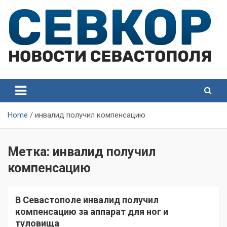
Skip
to
content
СевКор — Самые главные и актуальные новости
СевКор — Новости
Севастополя
Севастополя
Home
инвалид получил компенсацию
Метка:
инвалид получил
компенсацию
В Севастополе инвалид получил
компенсацию за аппарат для ног и
туловища