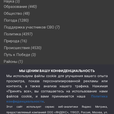
Наука
(3)
Образование
(440)
Общество
(48)
Погода
(1280)
Поддержка участников СВО
(7)
Политика
(4397)
Природа
(16)
Происшествия
(4530)
Путь к Победе
(3)
Районы
(1)
Россия
(510)
МЫ ЦЕНИМ ВАШУ КОНФИДЕНЦИАЛЬНОСТЬ
Сельское хозяйство
(3)
Мы используем файлы cookie для улучшения вашего опыта
просмотра, показа персонализированной рекламы или
Социальная политика
(3)
контента, а также анализа нашего трафика. Нажимая
Спецоперация в Украине
(657)
«Принять все», вы соглашаетесь на использование нами
Спецоперация на Украине
(404)
файлов cookie, и вами принимается наша
Политика
конфиденциальности
.
Спорт
(740)
Этот сайт использует сервис веб-аналитики Яндекс Метрика,
Тема недели
(210)
предоставляемый компанией ООО «ЯНДЕКС», 119021, Россия, Москва, ул.