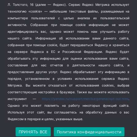
Терроризм
(1)
Л. Толстого, 16 (далее — Яндекс). Сервис Яндекс Метрика использует
Транспорт
(262)
технологию «cookie» — небольшие текстовые файлы, размещаемые на
компьютере пользователей с целью анализа их пользовательской
Туризм
(178)
активности.
Собранная при помощи cookie информация не может
Флот
(76)
идентифицировать вас, однако может помочь нам улучшить работу
Цены
(2)
нашего сайта. Информация об использовании вами данного сайта,
Школа и спорт
(2)
собранная при помощи cookie, будет передаваться Яндексу и храниться
Экология
(8)
на сервере Яндекса в ЕС и Российской Федерации. Яндекс будет
обрабатывать эту информацию для оценки использования вами сайта,
Экономика
(1172)
составления для нас отчетов о деятельности нашего сайта, и
предоставления других услуг. Яндекс обрабатывает эту информацию в
Мы в соцсетях
порядке, установленном в условиях использования сервиса Яндекс
Метрика.
Вы можете отказаться от использования cookies, выбрав
соответствующие настройки в браузере. Также вы можете использовать
инструмент —
https://yandex.ru/support/metrika/general/opt-out.html
.
Однако это может повлиять на работу некоторых функций сайта.
Используя этот сайт, вы соглашаетесь на обработку данных о вас
Яндексом в порядке и целях, указанных выше.
Copyright © 2026
СевКор — Новости Севастополя
Политика конфиденциальности
ПРИНЯТЬ ВСЕ
Политика конфиденциальности