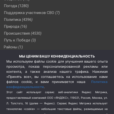
Погода
(1280)
Поддержка участников СВО
(7)
Политика
(4396)
Природа
(16)
Происшествия
(4530)
Путь к Победе
(3)
Районы
(1)
Россия
(510)
МЫ ЦЕНИМ ВАШУ КОНФИДЕНЦИАЛЬНОСТЬ
Сельское хозяйство
(3)
Мы используем файлы cookie для улучшения вашего опыта
просмотра, показа персонализированной рекламы или
Социальная политика
(3)
контента, а также анализа нашего трафика. Нажимая
Спецоперация в Украине
(657)
«Принять все», вы соглашаетесь на использование нами
Спецоперация на Украине
(404)
файлов cookie, и вами принимается наша
Политика
конфиденциальности
.
Спорт
(740)
Этот сайт использует сервис веб-аналитики Яндекс Метрика,
Тема недели
(210)
предоставляемый компанией ООО «ЯНДЕКС», 119021, Россия, Москва, ул.
Терроризм
(1)
Л. Толстого, 16 (далее — Яндекс). Сервис Яндекс Метрика использует
Транспорт
(262)
технологию «cookie» — небольшие текстовые файлы, размещаемые на