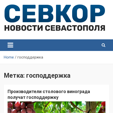
Skip
to
content
СевКор — Самые главные и актуальные новости
СевКор — Новости
Севастополя
Севастополя
Home
господдержка
Метка:
господдержка
Производители столового винограда
получат господдержку