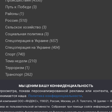
Происшествия
(4530)
Путь к Победе
(3)
Районы
(1)
Россия
(510)
Сельское хозяйство
(3)
Социальная политика
(3)
Спецоперация в Украине
(657)
Спецоперация на Украине
(404)
Спорт
(740)
Тема недели
(210)
Терроризм
(1)
Транспорт
(262)
Туризм
(178)
МЫ ЦЕНИМ ВАШУ КОНФИДЕНЦИАЛЬНОСТЬ
Флот
(76)
росмотра, показа персонализированной рекламы или контента, а
Цены
(2)
принимается наша
Политика конфиденциальности
.
Школа и спорт
(2)
й компанией ООО «ЯНДЕКС», 119021, Россия, Москва, ул. Л. Толстого, 16 (далее — 
за их пользовательской активности.
Собранная при помощи cookie информация 
Экология
(8)