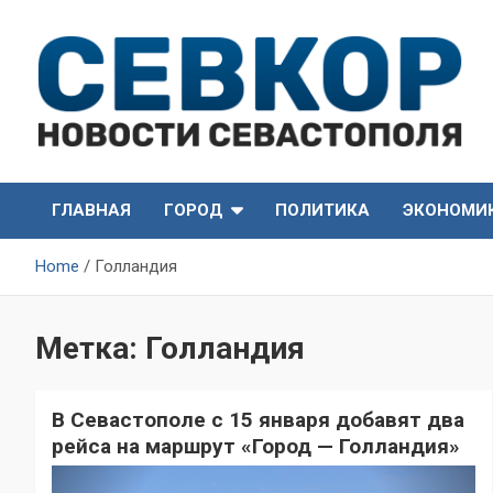
Skip
to
content
СевКор — Самые главные и актуальные новости
СевКор — Новости
Севастополя
ГЛАВНАЯ
ГОРОД
ПОЛИТИКА
ЭКОНОМИ
Севастополя
Home
Голландия
Метка:
Голландия
В Севастополе с 15 января добавят два
рейса на маршрут «Город — Голландия»