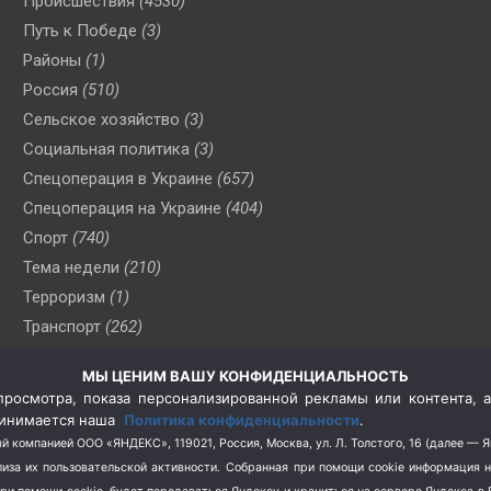
Происшествия
(4530)
Путь к Победе
(3)
Районы
(1)
Россия
(510)
Сельское хозяйство
(3)
Социальная политика
(3)
Спецоперация в Украине
(657)
Спецоперация на Украине
(404)
Спорт
(740)
Тема недели
(210)
Терроризм
(1)
Транспорт
(262)
Туризм
(178)
МЫ ЦЕНИМ ВАШУ КОНФИДЕНЦИАЛЬНОСТЬ
Флот
(76)
росмотра, показа персонализированной рекламы или контента, а
Цены
(2)
принимается наша
Политика конфиденциальности
.
Школа и спорт
(2)
й компанией ООО «ЯНДЕКС», 119021, Россия, Москва, ул. Л. Толстого, 16 (далее — 
за их пользовательской активности.
Собранная при помощи cookie информация 
Экология
(8)