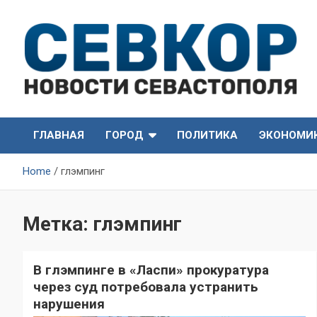
Skip
to
content
СевКор — Самые главные и актуальные новости
СевКор — Новости
Севастополя
ГЛАВНАЯ
ГОРОД
ПОЛИТИКА
ЭКОНОМИ
Севастополя
Home
глэмпинг
Метка:
глэмпинг
В глэмпинге в «Ласпи» прокуратура
через суд потребовала устранить
нарушения