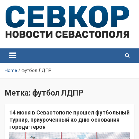
Skip
to
content
СевКор — Самые главные и актуальные новости
СевКор — Новости
Севастополя
Севастополя
Home
футбол ЛДПР
Метка:
футбол ЛДПР
14 июня в Севастополе прошел футбольный
турнир, приуроченный ко дню основания
города-героя