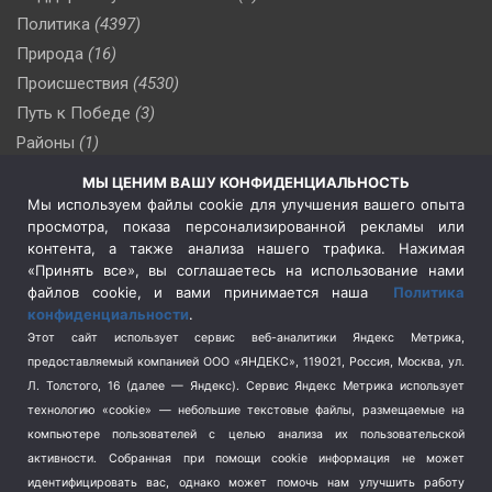
Политика
(4397)
Природа
(16)
Происшествия
(4530)
Путь к Победе
(3)
Районы
(1)
Россия
(510)
МЫ ЦЕНИМ ВАШУ КОНФИДЕНЦИАЛЬНОСТЬ
Сельское хозяйство
(3)
Мы используем файлы cookie для улучшения вашего опыта
просмотра, показа персонализированной рекламы или
Социальная политика
(3)
контента, а также анализа нашего трафика. Нажимая
Спецоперация в Украине
(657)
«Принять все», вы соглашаетесь на использование нами
Спецоперация на Украине
(404)
файлов cookie, и вами принимается наша
Политика
конфиденциальности
.
Спорт
(740)
Этот сайт использует сервис веб-аналитики Яндекс Метрика,
Тема недели
(210)
предоставляемый компанией ООО «ЯНДЕКС», 119021, Россия, Москва, ул.
Терроризм
(1)
Л. Толстого, 16 (далее — Яндекс). Сервис Яндекс Метрика использует
Транспорт
(262)
технологию «cookie» — небольшие текстовые файлы, размещаемые на
компьютере пользователей с целью анализа их пользовательской
Туризм
(178)
активности.
Собранная при помощи cookie информация не может
Флот
(76)
идентифицировать вас, однако может помочь нам улучшить работу