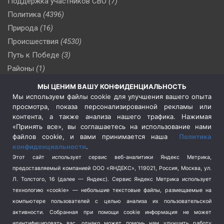
Поддержка участников СВО
(7)
Политика
(4396)
Природа
(16)
Происшествия
(4530)
Путь к Победе
(3)
Районы
(1)
Россия
(510)
МЫ ЦЕНИМ ВАШУ КОНФИДЕНЦИАЛЬНОСТЬ
Сельское хозяйство
(3)
Мы используем файлы cookie для улучшения вашего опыта
просмотра, показа персонализированной рекламы или
Социальная политика
(3)
контента, а также анализа нашего трафика. Нажимая
Спецоперация в Украине
(657)
«Принять все», вы соглашаетесь на использование нами
Спецоперация на Украине
(404)
файлов cookie, и вами принимается наша
Политика
конфиденциальности
.
Спорт
(740)
Этот сайт использует сервис веб-аналитики Яндекс Метрика,
Тема недели
(210)
предоставляемый компанией ООО «ЯНДЕКС», 119021, Россия, Москва, ул.
Терроризм
(1)
Л. Толстого, 16 (далее — Яндекс). Сервис Яндекс Метрика использует
Транспорт
(262)
технологию «cookie» — небольшие текстовые файлы, размещаемые на
компьютере пользователей с целью анализа их пользовательской
Туризм
(178)
активности.
Собранная при помощи cookie информация не может
Флот
(76)
идентифицировать вас, однако может помочь нам улучшить работу