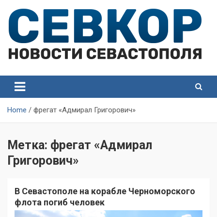
Skip
to
content
СевКор — Самые главные и актуальные новости
СевКор — Новости
Севастополя
Севастополя
Home
фрегат «Адмирал Григорович»
Метка:
фрегат «Адмирал
Григорович»
В Севастополе на корабле Черноморского
флота погиб человек