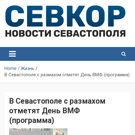
Skip
to
content
СевКор — Самые главные и актуальные новости
СевКор — Новости
Севастополя
Севастополя
Home
Жизнь
В Севастополе с размахом отметят День ВМФ (программа)
В Севастополе с размахом
отметят День ВМФ
(программа)