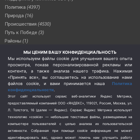
Политика
(4397)
Природа
(16)
Происшествия
(4530)
Путь к Победе
(3)
Районы
(1)
Россия
(510)
МЫ ЦЕНИМ ВАШУ КОНФИДЕНЦИАЛЬНОСТЬ
Сельское хозяйство
(3)
Мы используем файлы cookie для улучшения вашего опыта
просмотра, показа персонализированной рекламы или
Социальная политика
(3)
контента, а также анализа нашего трафика. Нажимая
Спецоперация в Украине
(657)
«Принять все», вы соглашаетесь на использование нами
Спецоперация на Украине
(404)
файлов cookie, и вами принимается наша
Политика
конфиденциальности
.
Спорт
(740)
Этот сайт использует сервис веб-аналитики Яндекс Метрика,
Тема недели
(210)
предоставляемый компанией ООО «ЯНДЕКС», 119021, Россия, Москва, ул.
Терроризм
(1)
Л. Толстого, 16 (далее — Яндекс). Сервис Яндекс Метрика использует
Транспорт
(262)
технологию «cookie» — небольшие текстовые файлы, размещаемые на
компьютере пользователей с целью анализа их пользовательской
Туризм
(178)
активности.
Собранная при помощи cookie информация не может
Флот
(76)
идентифицировать вас, однако может помочь нам улучшить работу