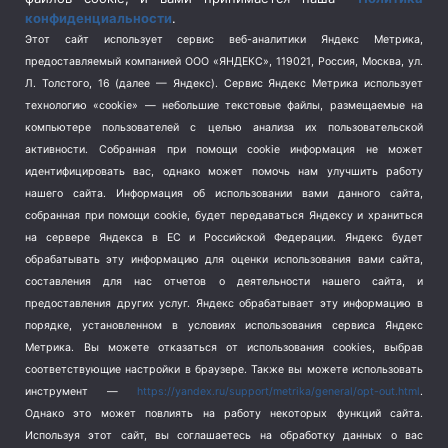
конфиденциальности
.
Спорт
(740)
Этот сайт использует сервис веб-аналитики Яндекс Метрика,
Тема недели
(210)
предоставляемый компанией ООО «ЯНДЕКС», 119021, Россия, Москва, ул.
Терроризм
(1)
Л. Толстого, 16 (далее — Яндекс). Сервис Яндекс Метрика использует
Транспорт
(262)
технологию «cookie» — небольшие текстовые файлы, размещаемые на
компьютере пользователей с целью анализа их пользовательской
Туризм
(178)
активности.
Собранная при помощи cookie информация не может
Флот
(76)
идентифицировать вас, однако может помочь нам улучшить работу
Цены
(2)
нашего сайта. Информация об использовании вами данного сайта,
Школа и спорт
(2)
собранная при помощи cookie, будет передаваться Яндексу и храниться
на сервере Яндекса в ЕС и Российской Федерации. Яндекс будет
Экология
(8)
обрабатывать эту информацию для оценки использования вами сайта,
Экономика
(1172)
составления для нас отчетов о деятельности нашего сайта, и
предоставления других услуг. Яндекс обрабатывает эту информацию в
Мы в соцсетях
порядке, установленном в условиях использования сервиса Яндекс
Метрика.
Вы можете отказаться от использования cookies, выбрав
соответствующие настройки в браузере. Также вы можете использовать
инструмент —
https://yandex.ru/support/metrika/general/opt-out.html
.
Однако это может повлиять на работу некоторых функций сайта.
Используя этот сайт, вы соглашаетесь на обработку данных о вас