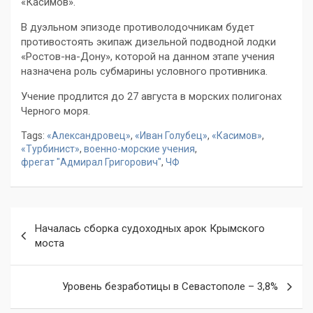
«Касимов».
В дуэльном эпизоде противолодочникам будет
противостоять экипаж дизельной подводной лодки
«Ростов-на-Дону», которой на данном этапе учения
назначена роль субмарины условного противника.
Учение продлится до 27 августа в морских полигонах
Черного моря.
Tags:
«Александровец»
,
«Иван Голубец»
,
«Касимов»
,
«Турбинист»
,
военно-морские учения
,
фрегат "Адмирал Григорович"
,
ЧФ
Навигация
Началась сборка судоходных арок Крымского
по
моста
записям
Уровень безработицы в Севастополе – 3,8%