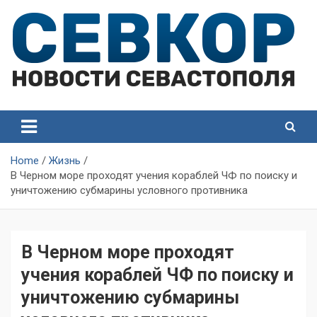
Skip
to
content
СевКор — Самые главные и актуальные новости
СевКор — Новости
Севастополя
Севастополя
Home
Жизнь
В Черном море проходят учения кораблей ЧФ по поиску и
уничтожению субмарины условного противника
В Черном море проходят
учения кораблей ЧФ по поиску и
уничтожению субмарины