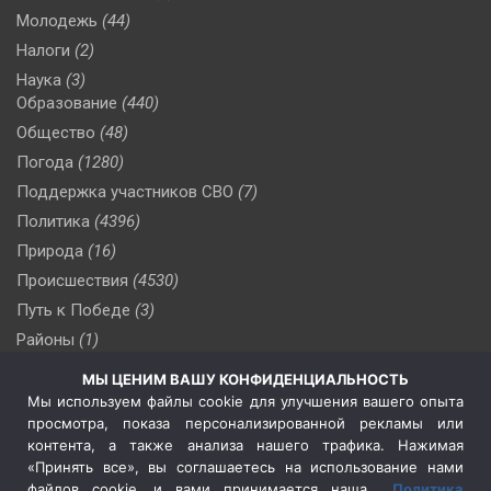
Молодежь
(44)
Налоги
(2)
Наука
(3)
Образование
(440)
Общество
(48)
Погода
(1280)
Поддержка участников СВО
(7)
Политика
(4396)
Природа
(16)
Происшествия
(4530)
Путь к Победе
(3)
Районы
(1)
Россия
(510)
МЫ ЦЕНИМ ВАШУ КОНФИДЕНЦИАЛЬНОСТЬ
Сельское хозяйство
(3)
Мы используем файлы cookie для улучшения вашего опыта
просмотра, показа персонализированной рекламы или
Социальная политика
(3)
контента, а также анализа нашего трафика. Нажимая
Спецоперация в Украине
(657)
«Принять все», вы соглашаетесь на использование нами
Спецоперация на Украине
(404)
файлов cookie, и вами принимается наша
Политика