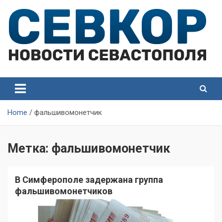
Skip
to
content
СевКор — Самые главные и актуальные новости
СевКор — Новости
Севастополя
Севастополя
Home
фальшивомонетчик
Метка:
фальшивомонетчик
В Симферополе задержана группа
фальшивомонетчиков