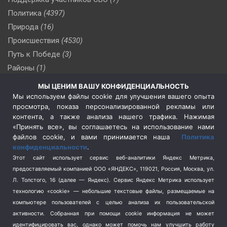
Политика
(4397)
Природа
(16)
Происшествия
(4530)
Путь к Победе
(3)
Районы
(1)
Россия
(510)
МЫ ЦЕНИМ ВАШУ КОНФИДЕНЦИАЛЬНОСТЬ
Сельское хозяйство
(3)
Мы используем файлы cookie для улучшения вашего опыта
просмотра, показа персонализированной рекламы или
Социальная политика
(3)
контента, а также анализа нашего трафика. Нажимая
Спецоперация в Украине
(657)
«Принять все», вы соглашаетесь на использование нами
Спецоперация на Украине
(404)
файлов cookie, и вами принимается наша
Политика
конфиденциальности
.
Спорт
(740)
Этот сайт использует сервис веб-аналитики Яндекс Метрика,
Тема недели
(210)
предоставляемый компанией ООО «ЯНДЕКС», 119021, Россия, Москва, ул.
Терроризм
(1)
Л. Толстого, 16 (далее — Яндекс). Сервис Яндекс Метрика использует
Транспорт
(262)
технологию «cookie» — небольшие текстовые файлы, размещаемые на
компьютере пользователей с целью анализа их пользовательской
Туризм
(178)
активности.
Собранная при помощи cookie информация не может
Флот
(76)
идентифицировать вас, однако может помочь нам улучшить работу