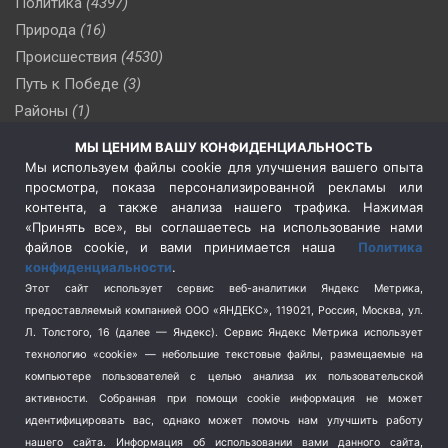
Политика
(4397)
Природа
(16)
Происшествия
(4530)
Путь к Победе
(3)
Районы
(1)
Россия
(510)
МЫ ЦЕНИМ ВАШУ КОНФИДЕНЦИАЛЬНОСТЬ
Сельское хозяйство
(3)
Мы используем файлы cookie для улучшения вашего опыта
просмотра, показа персонализированной рекламы или
Социальная политика
(3)
контента, а также анализа нашего трафика. Нажимая
Спецоперация в Украине
(657)
«Принять все», вы соглашаетесь на использование нами
Спецоперация на Украине
(404)
файлов cookie, и вами принимается наша
Политика
конфиденциальности
.
Спорт
(740)
Этот сайт использует сервис веб-аналитики Яндекс Метрика,
Тема недели
(210)
предоставляемый компанией ООО «ЯНДЕКС», 119021, Россия, Москва, ул.
Терроризм
(1)
Л. Толстого, 16 (далее — Яндекс). Сервис Яндекс Метрика использует
Транспорт
(262)
технологию «cookie» — небольшие текстовые файлы, размещаемые на
компьютере пользователей с целью анализа их пользовательской
Туризм
(178)
активности.
Собранная при помощи cookie информация не может
Флот
(76)
идентифицировать вас, однако может помочь нам улучшить работу
Цены
(2)
нашего сайта. Информация об использовании вами данного сайта,