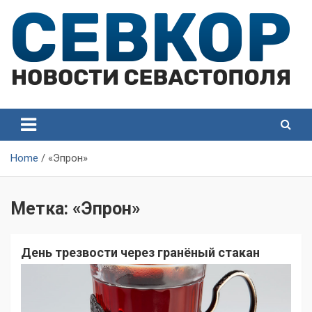
Skip
to
content
СевКор — Самые главные и актуальные новости
СевКор — Новости
Севастополя
Севастополя
Home
«Эпрон»
Метка:
«Эпрон»
День трезвости через гранёный стакан