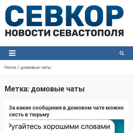
Skip
to
content
СевКор — Самые главные и актуальные новости
СевКор — Новости
Севастополя
Севастополя
Home
домовые чаты
Метка:
домовые чаты
За какие сообщения в домовом чате можно
сесть в тюрьму