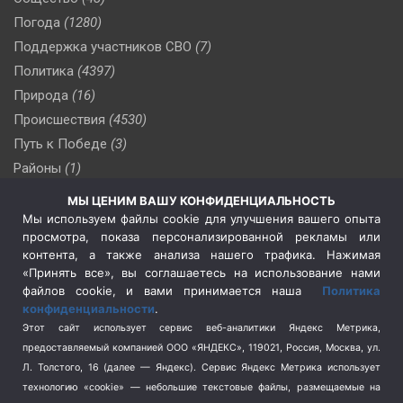
Погода
(1280)
Поддержка участников СВО
(7)
Политика
(4397)
Природа
(16)
Происшествия
(4530)
Путь к Победе
(3)
Районы
(1)
Россия
(510)
МЫ ЦЕНИМ ВАШУ КОНФИДЕНЦИАЛЬНОСТЬ
Сельское хозяйство
(3)
Мы используем файлы cookie для улучшения вашего опыта
просмотра, показа персонализированной рекламы или
Социальная политика
(3)
контента, а также анализа нашего трафика. Нажимая
Спецоперация в Украине
(657)
«Принять все», вы соглашаетесь на использование нами
Спецоперация на Украине
(404)
файлов cookie, и вами принимается наша
Политика
конфиденциальности
.
Спорт
(740)
Этот сайт использует сервис веб-аналитики Яндекс Метрика,
Тема недели
(210)
предоставляемый компанией ООО «ЯНДЕКС», 119021, Россия, Москва, ул.
Терроризм
(1)
Л. Толстого, 16 (далее — Яндекс). Сервис Яндекс Метрика использует
Транспорт
(262)
технологию «cookie» — небольшие текстовые файлы, размещаемые на