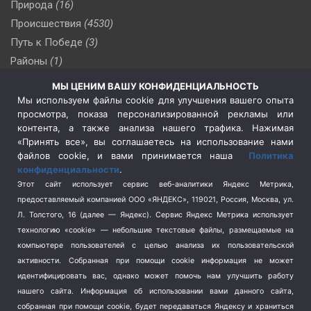
Природа
(16)
Происшествия
(4530)
Путь к Победе
(3)
Районы
(1)
Россия
(510)
МЫ ЦЕНИМ ВАШУ КОНФИДЕНЦИАЛЬНОСТЬ
Сельское хозяйство
(3)
Мы используем файлы cookie для улучшения вашего опыта
просмотра, показа персонализированной рекламы или
Социальная политика
(3)
контента, а также анализа нашего трафика. Нажимая
Спецоперация в Украине
(657)
«Принять все», вы соглашаетесь на использование нами
Спецоперация на Украине
(404)
файлов cookie, и вами принимается наша
Политика
конфиденциальности
.
Спорт
(740)
Этот сайт использует сервис веб-аналитики Яндекс Метрика,
Тема недели
(210)
предоставляемый компанией ООО «ЯНДЕКС», 119021, Россия, Москва, ул.
Терроризм
(1)
Л. Толстого, 16 (далее — Яндекс). Сервис Яндекс Метрика использует
Транспорт
(262)
технологию «cookie» — небольшие текстовые файлы, размещаемые на
компьютере пользователей с целью анализа их пользовательской
Туризм
(178)
активности.
Собранная при помощи cookie информация не может
Флот
(76)
идентифицировать вас, однако может помочь нам улучшить работу
Цены
(2)
нашего сайта. Информация об использовании вами данного сайта,
Школа и спорт
(2)
собранная при помощи cookie, будет передаваться Яндексу и храниться