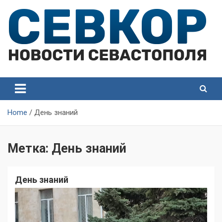
Skip
to
content
СевКор — Самые главные и актуальные новости
СевКор — Новости
Севастополя
Севастополя
Home
День знаний
Метка:
День знаний
День знаний