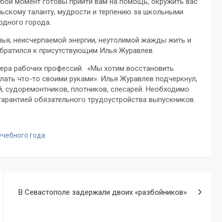
юбой момент готовы прийти вам на помощь, окружить вас
льскому таланту, мудрости и терпению за школьными
одного города.
вья, неисчерпаемой энергии, неутолимой жажды жить и
обратился к присутствующим Илья Журавлев.
тера рабочих профессий. «Мы хотим восстановить
лать что-то своими руками». Илья Журавлев подчеркнул,
й, судоремонтников, плотников, слесарей. Необходимо
гарантией обязательного трудоустройства выпускников.
учебного года
В Севастополе задержали двоих «разбойников»