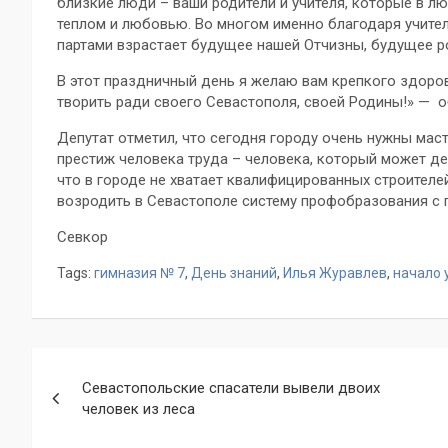
близкие люди – ваши родители и учителя, которые в л
теплом и любовью. Во многом именно благодаря учите
партами взрастает будущее нашей Отчизны, будущее р
В этот праздничный день я желаю вам крепкого здоро
творить ради своего Севастополя, своей Родины!» — 
Депутат отметил, что сегодня городу очень нужны мас
престиж человека труда – человека, который может де
что в городе не хватает квалифицированных строителе
возродить в Севастополе систему профобразования с 
Севкор
Tags:
гимназия № 7
,
День знаний
,
Илья Журавлев
,
начало 
Навигация
Севастопольские спасатели вывели двоих
по
человек из леса