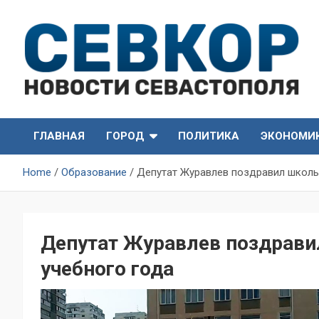
Skip
to
content
СевКор — Самые главные и актуальные новости
СевКор — Новости
Севастополя
ГЛАВНАЯ
ГОРОД
ПОЛИТИКА
ЭКОНОМИ
Севастополя
Home
Образование
Депутат Журавлев поздравил школь
Депутат Журавлев поздрави
учебного года