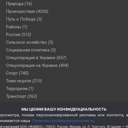
Природа
(16)
Происшествия
(4530)
Путь к Победе
(3)
Районы
(1)
Россия
(510)
Сельское хозяйство
(3)
Социальная политика
(3)
Спецоперация в Украине
(657)
Спецоперация на Украине
(404)
Спорт
(740)
Тема недели
(210)
Терроризм
(1)
Транспорт
(262)
Туризм
(178)
МЫ ЦЕНИМ ВАШУ КОНФИДЕНЦИАЛЬНОСТЬ
Флот
(76)
росмотра, показа персонализированной рекламы или контента, а
Цены
(2)
принимается наша
Политика конфиденциальности
.
Школа и спорт
(2)
й компанией ООО «ЯНДЕКС», 119021, Россия, Москва, ул. Л. Толстого, 16 (далее — 