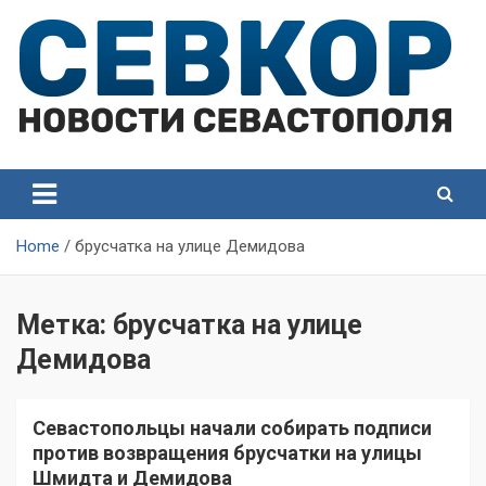
Skip
to
content
СевКор — Самые главные и актуальные новости
СевКор — Новости
Севастополя
Севастополя
Home
брусчатка на улице Демидова
Метка:
брусчатка на улице
Демидова
Севастопольцы начали собирать подписи
против возвращения брусчатки на улицы
Шмидта и Демидова