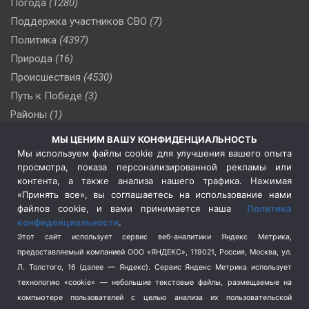
Погода
(1280)
Поддержка участников СВО
(7)
Политика
(4397)
Природа
(16)
Происшествия
(4530)
Путь к Победе
(3)
Районы
(1)
Россия
(510)
МЫ ЦЕНИМ ВАШУ КОНФИДЕНЦИАЛЬНОСТЬ
Сельское хозяйство
(3)
Мы используем файлы cookie для улучшения вашего опыта
просмотра, показа персонализированной рекламы или
Социальная политика
(3)
контента, а также анализа нашего трафика. Нажимая
Спецоперация в Украине
(657)
«Принять все», вы соглашаетесь на использование нами
Спецоперация на Украине
(404)
файлов cookie, и вами принимается наша
Политика
конфиденциальности
.
Спорт
(740)
Этот сайт использует сервис веб-аналитики Яндекс Метрика,
Тема недели
(210)
предоставляемый компанией ООО «ЯНДЕКС», 119021, Россия, Москва, ул.
Терроризм
(1)
Л. Толстого, 16 (далее — Яндекс). Сервис Яндекс Метрика использует
Транспорт
(262)
технологию «cookie» — небольшие текстовые файлы, размещаемые на
компьютере пользователей с целью анализа их пользовательской
Туризм
(178)