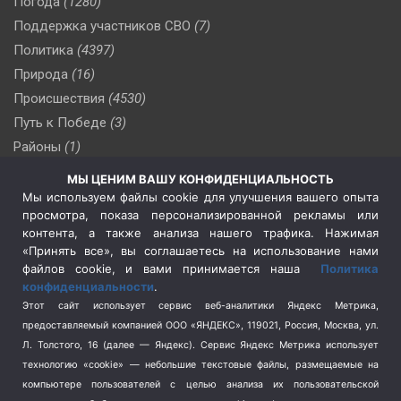
Погода
(1280)
Поддержка участников СВО
(7)
Политика
(4397)
Природа
(16)
Происшествия
(4530)
Путь к Победе
(3)
Районы
(1)
Россия
(510)
МЫ ЦЕНИМ ВАШУ КОНФИДЕНЦИАЛЬНОСТЬ
Сельское хозяйство
(3)
Мы используем файлы cookie для улучшения вашего опыта
просмотра, показа персонализированной рекламы или
Социальная политика
(3)
контента, а также анализа нашего трафика. Нажимая
Спецоперация в Украине
(657)
«Принять все», вы соглашаетесь на использование нами
Спецоперация на Украине
(404)
файлов cookie, и вами принимается наша
Политика
конфиденциальности
.
Спорт
(740)
Этот сайт использует сервис веб-аналитики Яндекс Метрика,
Тема недели
(210)
предоставляемый компанией ООО «ЯНДЕКС», 119021, Россия, Москва, ул.
Терроризм
(1)
Л. Толстого, 16 (далее — Яндекс). Сервис Яндекс Метрика использует
Транспорт
(262)
технологию «cookie» — небольшие текстовые файлы, размещаемые на
компьютере пользователей с целью анализа их пользовательской
Туризм
(178)