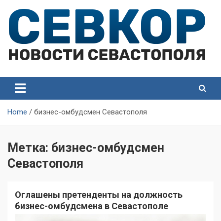
Skip
to
content
СевКор — Самые главные и актуальные новости
СевКор — Новости
Севастополя
Севастополя
Home
бизнес-омбудсмен Севастополя
Метка:
бизнес-омбудсмен
Севастополя
Оглашены претенденты на должность
бизнес-омбудсмена в Севастополе