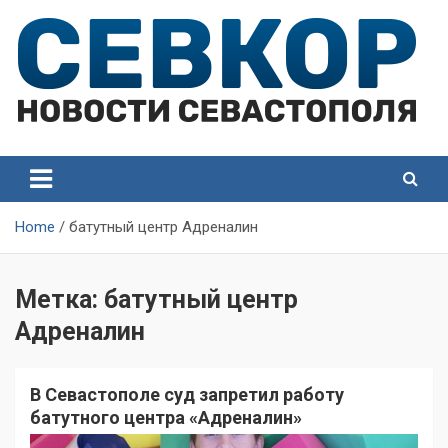
Skip
to
content
СевКор — Самые главные и актуальные новости
СевКор — Новости
Севастополя
Севастополя
Home
батутный центр Адреналин
Метка:
батутный центр
Адреналин
В Севастополе суд запретил работу
батутного центра «Адреналин»