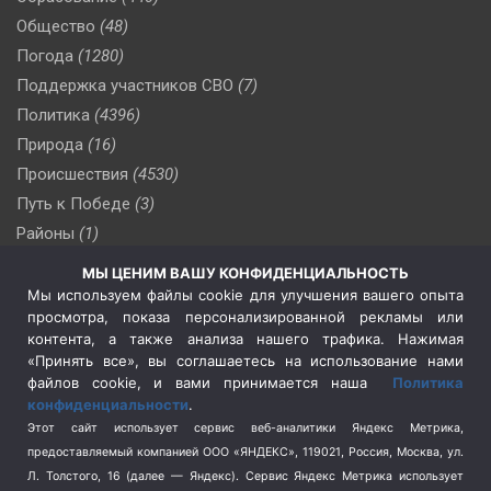
Общество
(48)
Погода
(1280)
Поддержка участников СВО
(7)
Политика
(4396)
Природа
(16)
Происшествия
(4530)
Путь к Победе
(3)
Районы
(1)
Россия
(510)
МЫ ЦЕНИМ ВАШУ КОНФИДЕНЦИАЛЬНОСТЬ
Сельское хозяйство
(3)
Мы используем файлы cookie для улучшения вашего опыта
просмотра, показа персонализированной рекламы или
Социальная политика
(3)
контента, а также анализа нашего трафика. Нажимая
Спецоперация в Украине
(657)
«Принять все», вы соглашаетесь на использование нами
Спецоперация на Украине
(404)
файлов cookie, и вами принимается наша
Политика
конфиденциальности
.
Спорт
(740)
Этот сайт использует сервис веб-аналитики Яндекс Метрика,
Тема недели
(210)
предоставляемый компанией ООО «ЯНДЕКС», 119021, Россия, Москва, ул.
Терроризм
(1)
Л. Толстого, 16 (далее — Яндекс). Сервис Яндекс Метрика использует