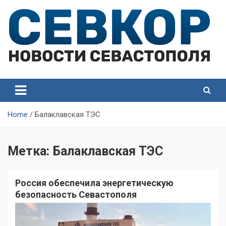
Skip
to
content
СевКор — Самые главные и актуальные новости
СевКор — Новости
Севастополя
Севастополя
Home
Балаклавская ТЭС
Метка:
Балаклавская ТЭС
Россия обеспечила энергетическую
безопасность Севастополя