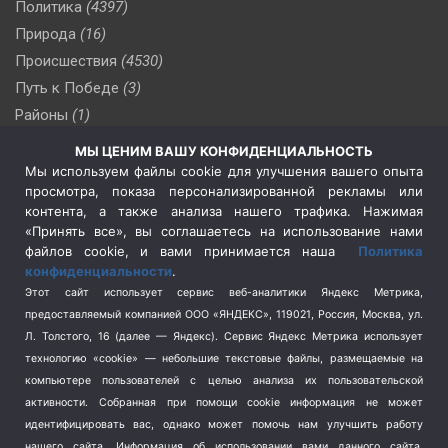
Политика
(4397)
Природа
(16)
Происшествия
(4530)
Путь к Победе
(3)
Районы
(1)
Россия
(510)
МЫ ЦЕНИМ ВАШУ КОНФИДЕНЦИАЛЬНОСТЬ
Сельское хозяйство
(3)
Мы используем файлы cookie для улучшения вашего опыта
просмотра, показа персонализированной рекламы или
Социальная политика
(3)
контента, а также анализа нашего трафика. Нажимая
Спецоперация в Украине
(657)
«Принять все», вы соглашаетесь на использование нами
Спецоперация на Украине
(404)
файлов cookie, и вами принимается наша
Политика
конфиденциальности
.
Спорт
(740)
Этот сайт использует сервис веб-аналитики Яндекс Метрика,
Тема недели
(210)
предоставляемый компанией ООО «ЯНДЕКС», 119021, Россия, Москва, ул.
Терроризм
(1)
Л. Толстого, 16 (далее — Яндекс). Сервис Яндекс Метрика использует
Транспорт
(262)
технологию «cookie» — небольшие текстовые файлы, размещаемые на
компьютере пользователей с целью анализа их пользовательской
Туризм
(178)
активности.
Собранная при помощи cookie информация не может
Флот
(76)
идентифицировать вас, однако может помочь нам улучшить работу
Цены
(2)
нашего сайта. Информация об использовании вами данного сайта,