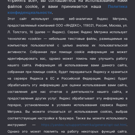
«Принять все», вы соглашаетесь на использование нами
Спецоперация на Украине
(404)
файлов cookie, и вами принимается наша
Политика
конфиденциальности
.
Спорт
(740)
Этот сайт использует сервис веб-аналитики Яндекс Метрика,
Тема недели
(210)
предоставляемый компанией ООО «ЯНДЕКС», 119021, Россия, Москва, ул.
Терроризм
(1)
Л. Толстого, 16 (далее — Яндекс). Сервис Яндекс Метрика использует
Транспорт
(262)
технологию «cookie» — небольшие текстовые файлы, размещаемые на
компьютере пользователей с целью анализа их пользовательской
Туризм
(178)
активности.
Собранная при помощи cookie информация не может
Флот
(76)
идентифицировать вас, однако может помочь нам улучшить работу
Цены
(2)
нашего сайта. Информация об использовании вами данного сайта,
Школа и спорт
(2)
собранная при помощи cookie, будет передаваться Яндексу и храниться
на сервере Яндекса в ЕС и Российской Федерации. Яндекс будет
Экология
(8)
обрабатывать эту информацию для оценки использования вами сайта,
Экономика
(1172)
составления для нас отчетов о деятельности нашего сайта, и
предоставления других услуг. Яндекс обрабатывает эту информацию в
Мы в соцсетях
порядке, установленном в условиях использования сервиса Яндекс
Метрика.
Вы можете отказаться от использования cookies, выбрав
соответствующие настройки в браузере. Также вы можете использовать
инструмент —
https://yandex.ru/support/metrika/general/opt-out.html
.
Однако это может повлиять на работу некоторых функций сайта.