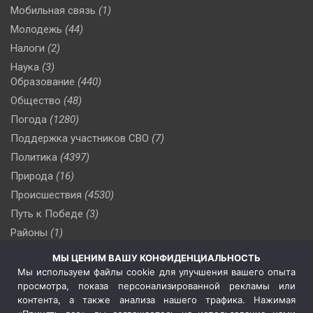
Мобильная связь
(1)
Молодежь
(44)
Налоги
(2)
Наука
(3)
Образование
(440)
Общество
(48)
Погода
(1280)
Поддержка участников СВО
(7)
Политика
(4397)
Природа
(16)
Происшествия
(4530)
Путь к Победе
(3)
Районы
(1)
Россия
(510)
МЫ ЦЕНИМ ВАШУ КОНФИДЕНЦИАЛЬНОСТЬ
Сельское хозяйство
(3)
Мы используем файлы cookie для улучшения вашего опыта
просмотра, показа персонализированной рекламы или
Социальная политика
(3)
контента, а также анализа нашего трафика. Нажимая
Спецоперация в Украине
(657)