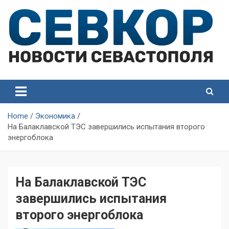
Skip
to
content
СевКор — Самые главные и актуальные новости
СевКор — Новости
Севастополя
Севастополя
Home
Экономика
На Балаклавской ТЭС завершились испытания второго
энергоблока
На Балаклавской ТЭС
завершились испытания
второго энергоблока