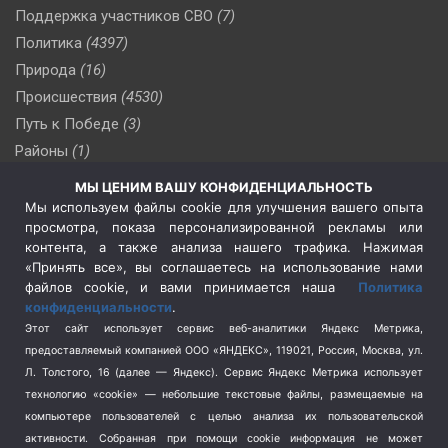
Поддержка участников СВО
(7)
Политика
(4397)
Природа
(16)
Происшествия
(4530)
Путь к Победе
(3)
Районы
(1)
Россия
(510)
МЫ ЦЕНИМ ВАШУ КОНФИДЕНЦИАЛЬНОСТЬ
Сельское хозяйство
(3)
Мы используем файлы cookie для улучшения вашего опыта
просмотра, показа персонализированной рекламы или
Социальная политика
(3)
контента, а также анализа нашего трафика. Нажимая
Спецоперация в Украине
(657)
«Принять все», вы соглашаетесь на использование нами
Спецоперация на Украине
(404)
файлов cookie, и вами принимается наша
Политика
конфиденциальности
.
Спорт
(740)
Этот сайт использует сервис веб-аналитики Яндекс Метрика,
Тема недели
(210)
предоставляемый компанией ООО «ЯНДЕКС», 119021, Россия, Москва, ул.
Терроризм
(1)
Л. Толстого, 16 (далее — Яндекс). Сервис Яндекс Метрика использует
Транспорт
(262)
технологию «cookie» — небольшие текстовые файлы, размещаемые на
компьютере пользователей с целью анализа их пользовательской
Туризм
(178)
активности.
Собранная при помощи cookie информация не может