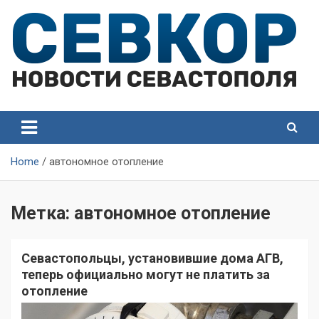
Skip
to
content
СевКор — Самые главные и актуальные новости
СевКор — Новости
Севастополя
Севастополя
Home
автономное отопление
Метка:
автономное отопление
Севастопольцы, установившие дома АГВ,
теперь официально могут не платить за
отопление