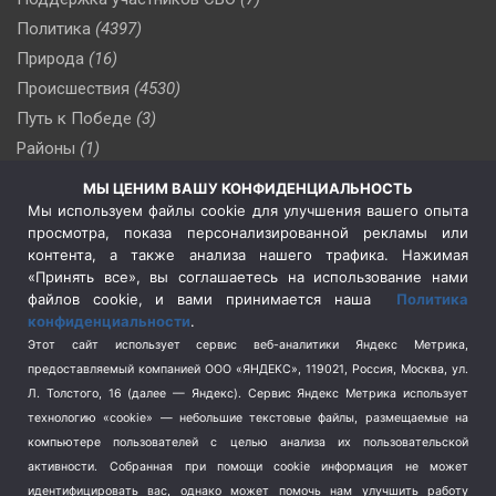
Политика
(4397)
Природа
(16)
Происшествия
(4530)
Путь к Победе
(3)
Районы
(1)
Россия
(510)
МЫ ЦЕНИМ ВАШУ КОНФИДЕНЦИАЛЬНОСТЬ
Сельское хозяйство
(3)
Мы используем файлы cookie для улучшения вашего опыта
просмотра, показа персонализированной рекламы или
Социальная политика
(3)
контента, а также анализа нашего трафика. Нажимая
Спецоперация в Украине
(657)
«Принять все», вы соглашаетесь на использование нами
Спецоперация на Украине
(404)
файлов cookie, и вами принимается наша
Политика
конфиденциальности
.
Спорт
(740)
Этот сайт использует сервис веб-аналитики Яндекс Метрика,
Тема недели
(210)
предоставляемый компанией ООО «ЯНДЕКС», 119021, Россия, Москва, ул.
Терроризм
(1)
Л. Толстого, 16 (далее — Яндекс). Сервис Яндекс Метрика использует
Транспорт
(262)
технологию «cookie» — небольшие текстовые файлы, размещаемые на
компьютере пользователей с целью анализа их пользовательской
Туризм
(178)
активности.
Собранная при помощи cookie информация не может
Флот
(76)
идентифицировать вас, однако может помочь нам улучшить работу