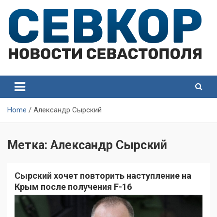
Skip
to
content
СевКор — Самые главные и актуальные новости
СевКор — Новости
Севастополя
Севастополя
Home
Александр Сырский
Метка:
Александр Сырский
Сырский хочет повторить наступление на
Крым после получения F-16