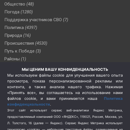
Общество
(48)
Погода
(1280)
Поддержка участников СВО
(7)
Политика
(4397)
Природа
(16)
Происшествия
(4530)
Путь к Победе
(3)
Районы
(1)
Россия
(510)
МЫ ЦЕНИМ ВАШУ КОНФИДЕНЦИАЛЬНОСТЬ
Сельское хозяйство
(3)
Мы используем файлы cookie для улучшения вашего опыта
просмотра, показа персонализированной рекламы или
Социальная политика
(3)
контента, а также анализа нашего трафика. Нажимая
Спецоперация в Украине
(657)
«Принять все», вы соглашаетесь на использование нами
Спецоперация на Украине
(404)
файлов cookie, и вами принимается наша
Политика
конфиденциальности
.
Спорт
(740)
Этот сайт использует сервис веб-аналитики Яндекс Метрика,
Тема недели
(210)
предоставляемый компанией ООО «ЯНДЕКС», 119021, Россия, Москва, ул.
Терроризм
(1)
Л. Толстого, 16 (далее — Яндекс). Сервис Яндекс Метрика использует
Транспорт
(262)
технологию «cookie» — небольшие текстовые файлы, размещаемые на