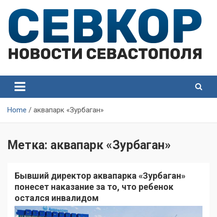
Skip
to
content
СевКор — Самые главные и актуальные новости
СевКор — Новости
Севастополя
Севастополя
Home
аквапарк «Зурбаган»
Метка:
аквапарк «Зурбаган»
Бывший директор аквапарка «Зурбаган»
понесет наказание за то, что ребенок
остался инвалидом