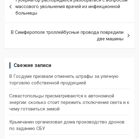
Губернатор распорядился разобраться с вопросом
по
массового увольнения врачей из инфекционной
больницы
записям
В Симферополе троллейбусные провода повредили
две машины
Свежие записи
В Госдуме призвали отменить штрафы за уличную
торговлю собственной продукцией
Севастопольцы присматриваются к автономной
энергии: сколько стоит пережить отключения света и к
чему готовиться зимой
Крымчанин организовал дома производство дронов
по заданию СБУ