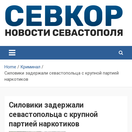
Skip
to
content
СевКор — Самые главные и актуальные новости
СевКор — Новости
Севастополя
Севастополя
Home
Криминал
Силовики задержали севастопольца с крупной партией
наркотиков
Силовики задержали
севастопольца с крупной
партией наркотиков