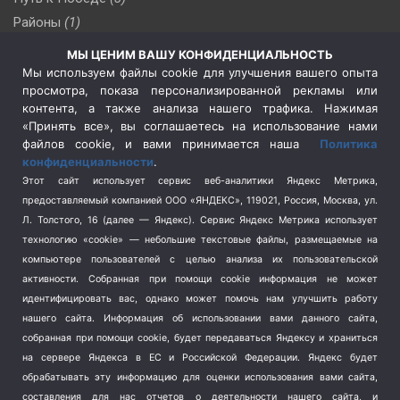
Районы
(1)
Россия
(509)
МЫ ЦЕНИМ ВАШУ КОНФИДЕНЦИАЛЬНОСТЬ
Сельское хозяйство
(3)
Мы используем файлы cookie для улучшения вашего опыта
просмотра, показа персонализированной рекламы или
Социальная политика
(3)
контента, а также анализа нашего трафика. Нажимая
Спецоперация в Украине
(657)
«Принять все», вы соглашаетесь на использование нами
Спецоперация на Украине
(404)
файлов cookie, и вами принимается наша
Политика
конфиденциальности
.
Спорт
(740)
Этот сайт использует сервис веб-аналитики Яндекс Метрика,
Тема недели
(210)
предоставляемый компанией ООО «ЯНДЕКС», 119021, Россия, Москва, ул.
Терроризм
(1)
Л. Толстого, 16 (далее — Яндекс). Сервис Яндекс Метрика использует
Транспорт
(262)
технологию «cookie» — небольшие текстовые файлы, размещаемые на
компьютере пользователей с целью анализа их пользовательской
Туризм
(178)
активности.
Собранная при помощи cookie информация не может
Флот
(76)
идентифицировать вас, однако может помочь нам улучшить работу
Цены
(2)
нашего сайта. Информация об использовании вами данного сайта,
Школа и спорт
(2)
собранная при помощи cookie, будет передаваться Яндексу и храниться
на сервере Яндекса в ЕС и Российской Федерации. Яндекс будет
Экология
(8)
обрабатывать эту информацию для оценки использования вами сайта,
Экономика
(1172)
составления для нас отчетов о деятельности нашего сайта, и