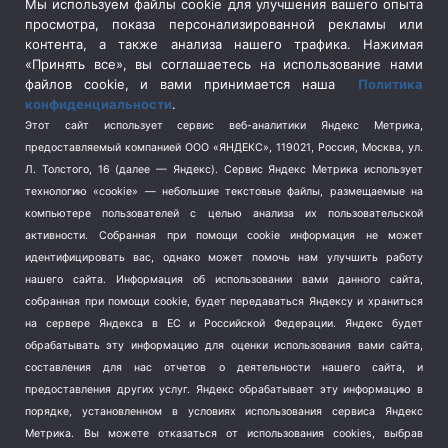
Сельское хозяйство
(3)
Мы используем файлы cookie для улучшения вашего опыта
просмотра, показа персонализированной рекламы или
Социальная политика
(3)
контента, а также анализа нашего трафика. Нажимая
Спецоперация в Украине
(657)
«Принять все», вы соглашаетесь на использование нами
Спецоперация на Украине
(404)
файлов cookie, и вами принимается наша
Политика
конфиденциальности
.
Спорт
(740)
Этот сайт использует сервис веб-аналитики Яндекс Метрика,
Тема недели
(210)
предоставляемый компанией ООО «ЯНДЕКС», 119021, Россия, Москва, ул.
Терроризм
(1)
Л. Толстого, 16 (далее — Яндекс). Сервис Яндекс Метрика использует
Транспорт
(262)
технологию «cookie» — небольшие текстовые файлы, размещаемые на
компьютере пользователей с целью анализа их пользовательской
Туризм
(178)
активности.
Собранная при помощи cookie информация не может
Флот
(76)
идентифицировать вас, однако может помочь нам улучшить работу
Цены
(2)
нашего сайта. Информация об использовании вами данного сайта,
Школа и спорт
(2)
собранная при помощи cookie, будет передаваться Яндексу и храниться
на сервере Яндекса в ЕС и Российской Федерации. Яндекс будет
Экология
(8)
обрабатывать эту информацию для оценки использования вами сайта,
Экономика
(1172)
составления для нас отчетов о деятельности нашего сайта, и
предоставления других услуг. Яндекс обрабатывает эту информацию в
Мы в соцсетях
порядке, установленном в условиях использования сервиса Яндекс
Метрика.
Вы можете отказаться от использования cookies, выбрав