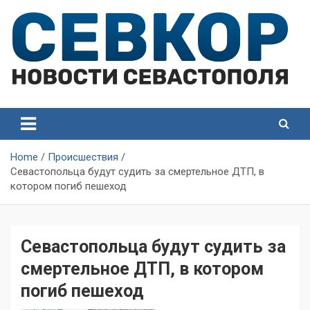
Skip
to
content
СевКор — Самые главные и актуальные новости
СевКор — Новости
Севастополя
Севастополя
Home
Происшествия
Севастопольца будут судить за смертельное ДТП, в
котором погиб пешеход
Севастопольца будут судить за
смертельное ДТП, в котором
погиб пешеход