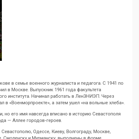
ове в семье военного журналиста и педагога. С 1941 по
чил в Москве. Выпускник 1961 года факультета
го института. Начинал работать в ЛенЗНИЭП. Через
ал в «Военморпроекте», а затем ушел «на вольные хлеба».
, но его имя навсегда вписано в историю Севастополя
да — Аллее городов-героев.
Севастополю, Одессе, Киеву, Волгограду, Москве,
ле, Смоленску и Мурманску, выполнены в форме