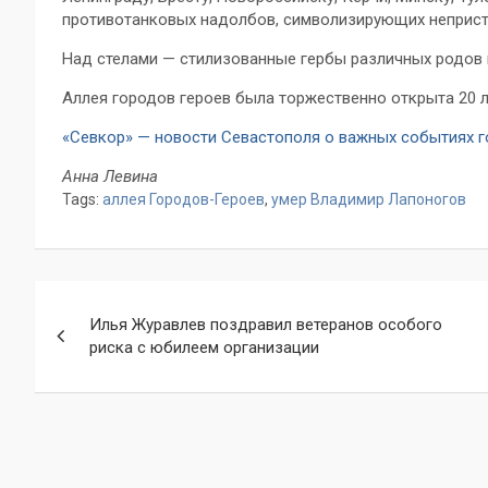
противотанковых надолбов, символизирующих неприст
Над стелами — стилизованные гербы различных родов 
Аллея городов героев была торжественно открыта 20 ле
«Севкор» — новости Севастополя о важных событиях 
Анна Левина
Tags:
аллея Городов-Героев
,
умер Владимир Лапоногов
Навигация
Илья Журавлев поздравил ветеранов особого
по
риска с юбилеем организации
записям