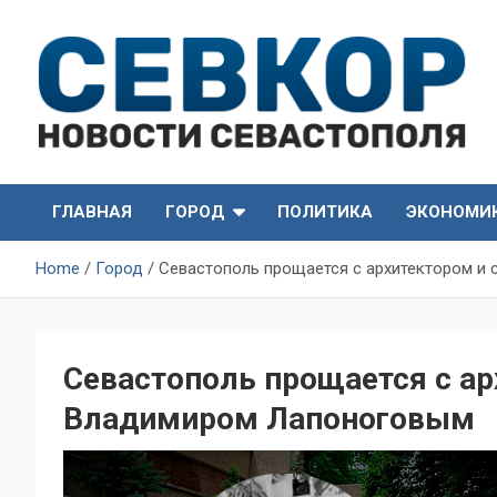
Skip
to
content
СевКор — Самые главные и актуальные новости
СевКор — Новости
Севастополя
ГЛАВНАЯ
ГОРОД
ПОЛИТИКА
ЭКОНОМИ
Севастополя
Home
Город
Севастополь прощается с архитектором и
Севастополь прощается с а
Владимиром Лапоноговым