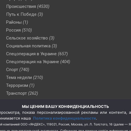
Происшествия
(4530)
Путь к Победе
(3)
Районы
(1)
Россия
(510)
Сельское хозяйство
(3)
Социальная политика
(3)
Спецоперация в Украине
(657)
Спецоперация на Украине
(404)
Спорт
(740)
Тема недели
(210)
Терроризм
(1)
Транспорт
(262)
Туризм
(178)
МЫ ЦЕНИМ ВАШУ КОНФИДЕНЦИАЛЬНОСТЬ
Флот
(76)
росмотра, показа персонализированной рекламы или контента, а
Цены
(2)
принимается наша
Политика конфиденциальности
.
Школа и спорт
(2)
й компанией ООО «ЯНДЕКС», 119021, Россия, Москва, ул. Л. Толстого, 16 (далее — 
за их пользовательской активности.
Собранная при помощи cookie информация 