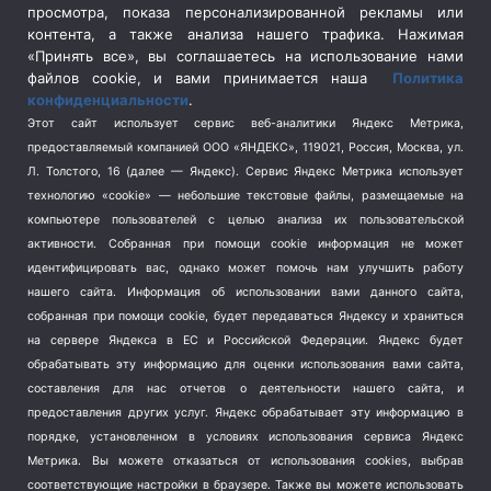
просмотра, показа персонализированной рекламы или
Социальная политика
(3)
контента, а также анализа нашего трафика. Нажимая
Спецоперация в Украине
(657)
«Принять все», вы соглашаетесь на использование нами
Спецоперация на Украине
(404)
файлов cookie, и вами принимается наша
Политика
конфиденциальности
.
Спорт
(740)
Этот сайт использует сервис веб-аналитики Яндекс Метрика,
Тема недели
(210)
предоставляемый компанией ООО «ЯНДЕКС», 119021, Россия, Москва, ул.
Терроризм
(1)
Л. Толстого, 16 (далее — Яндекс). Сервис Яндекс Метрика использует
Транспорт
(262)
технологию «cookie» — небольшие текстовые файлы, размещаемые на
компьютере пользователей с целью анализа их пользовательской
Туризм
(178)
активности.
Собранная при помощи cookie информация не может
Флот
(76)
идентифицировать вас, однако может помочь нам улучшить работу
Цены
(2)
нашего сайта. Информация об использовании вами данного сайта,
Школа и спорт
(2)
собранная при помощи cookie, будет передаваться Яндексу и храниться
на сервере Яндекса в ЕС и Российской Федерации. Яндекс будет
Экология
(8)
обрабатывать эту информацию для оценки использования вами сайта,
Экономика
(1172)
составления для нас отчетов о деятельности нашего сайта, и
предоставления других услуг. Яндекс обрабатывает эту информацию в
Мы в соцсетях
порядке, установленном в условиях использования сервиса Яндекс
Метрика.
Вы можете отказаться от использования cookies, выбрав
соответствующие настройки в браузере. Также вы можете использовать