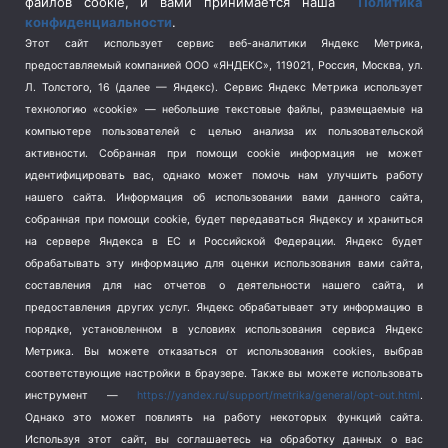
Спецоперация на Украине
(404)
файлов cookie, и вами принимается наша
Политика
конфиденциальности
.
Спорт
(740)
Этот сайт использует сервис веб-аналитики Яндекс Метрика,
Тема недели
(210)
предоставляемый компанией ООО «ЯНДЕКС», 119021, Россия, Москва, ул.
Терроризм
(1)
Л. Толстого, 16 (далее — Яндекс). Сервис Яндекс Метрика использует
Транспорт
(262)
технологию «cookie» — небольшие текстовые файлы, размещаемые на
компьютере пользователей с целью анализа их пользовательской
Туризм
(178)
активности.
Собранная при помощи cookie информация не может
Флот
(76)
идентифицировать вас, однако может помочь нам улучшить работу
Цены
(2)
нашего сайта. Информация об использовании вами данного сайта,
Школа и спорт
(2)
собранная при помощи cookie, будет передаваться Яндексу и храниться
на сервере Яндекса в ЕС и Российской Федерации. Яндекс будет
Экология
(8)
обрабатывать эту информацию для оценки использования вами сайта,
Экономика
(1172)
составления для нас отчетов о деятельности нашего сайта, и
предоставления других услуг. Яндекс обрабатывает эту информацию в
Мы в соцсетях
порядке, установленном в условиях использования сервиса Яндекс
Метрика.
Вы можете отказаться от использования cookies, выбрав
соответствующие настройки в браузере. Также вы можете использовать
инструмент —
https://yandex.ru/support/metrika/general/opt-out.html
.
Однако это может повлиять на работу некоторых функций сайта.
Используя этот сайт, вы соглашаетесь на обработку данных о вас