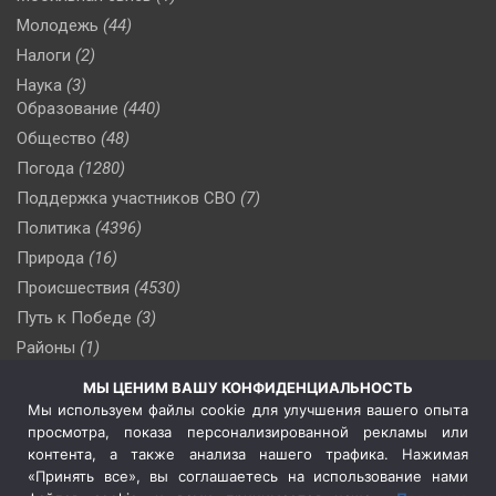
Молодежь
(44)
Налоги
(2)
Наука
(3)
Образование
(440)
Общество
(48)
Погода
(1280)
Поддержка участников СВО
(7)
Политика
(4396)
Природа
(16)
Происшествия
(4530)
Путь к Победе
(3)
Районы
(1)
Россия
(510)
МЫ ЦЕНИМ ВАШУ КОНФИДЕНЦИАЛЬНОСТЬ
Сельское хозяйство
(3)
Мы используем файлы cookie для улучшения вашего опыта
просмотра, показа персонализированной рекламы или
Социальная политика
(3)
контента, а также анализа нашего трафика. Нажимая
Спецоперация в Украине
(657)
«Принять все», вы соглашаетесь на использование нами