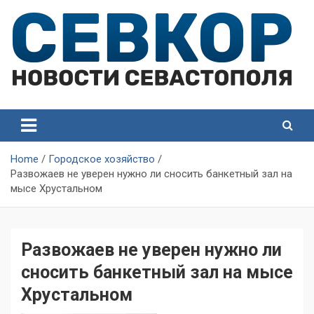
Skip
to
content
СевКор — Самые главные и актуальные новости
СевКор — Новости
Севастополя
Севастополя
Home
Городское хозяйство
Развожаев не уверен нужно ли сносить банкетный зал на
мысе Хрустальном
Развожаев не уверен нужно ли
сносить банкетный зал на мысе
Хрустальном